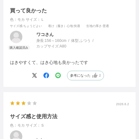
買って良かった
色：モカ
サイズ：Ｌ
サイズ感
:ちょうどよい
着け（履き）心地
:快適
生地の厚さ
:普通
ワコさん
身長:
156～160cm
体型:
ふつう
カップサイズ:
A80
はきやすくて、はき心地も良かったです
参考になった
2
2026.6.2
サイズ感と使用方法
色：モカ
サイズ：Ｓ