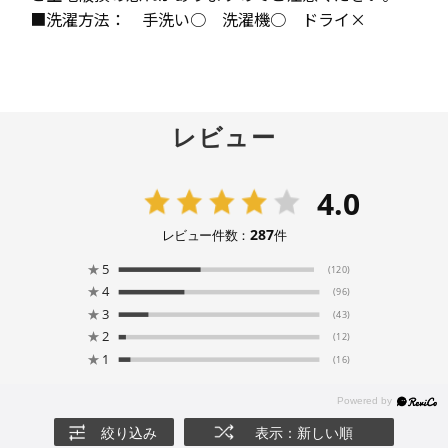
■洗濯方法： 手洗い○ 洗濯機○ ドライ×
レビュー
4.0
287
レビュー件数：
件
★
5
(120)
★
4
(96)
★
3
(43)
★
2
(12)
★
1
(16)
絞り込み
表示：新しい順