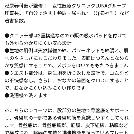
泌尿器科医が監修！ 女性医療クリニックLUNAグループ
理事長。『自分で治す！頻尿・尿もれ』（洋泉社刊）など
著書多数。
●クロッチ部は2重構造なので市販の吸水パッドを付けて
も外から分かりにくい安心設計
●生地の肌側は天然繊維の綿、パワーネットも綿混と、肌
へのやさしさにもこだわりました。表面はつるんとなめら
かな質感にすることで、ズボンをはいてももたつきません
●ウエスト部分は、身生地を折り返した設計で、ゴムなど
の不快感なし。さらに、おなかの前面をクロスにすること
で、おなかにくい込みにくい作りです
●洗濯機で洗えます！
※こちらのショーツは、股部分の生地で骨盤底をサポート
し、骨盤底の一部である骨盤底筋を意識しやすくしてくれ
ます。骨盤底は、骨盤底筋群、筋膜、皮下組織、粘膜など
で構成され、臓器の支持と排泄機能を担っているプレート