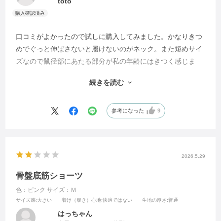
toto
口コミがよかったので試しに購入してみました。かなりきつ
めでぐっと伸ばさないと履けないのがネック。また短めサイ
ズなので鼠径部にあたる部分が私の年齢にはきつく感じま
す。ただギューと締まった感じで骨盤底筋をサポート？して
続きを読む
いるのか確かに股のそわそわ感はありません。股の部分の作
りもしっかりしているので長く使えそうです。個人的にはも
うすこし履きやすいと嬉しいかなあ。
参考になった
9
2026.5.29
骨盤底筋ショーツ
色：ピンク
サイズ：Ｍ
サイズ感
:大きい
着け（履き）心地
:快適ではない
生地の厚さ
:普通
はっちゃん