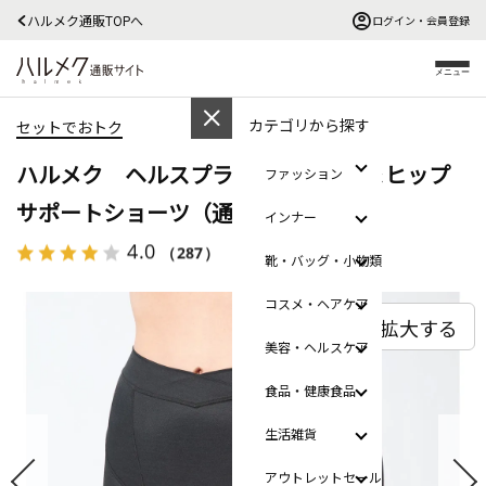
ハルメク通販TOPへ
ログイン・会員登録
メニュー
カテゴリから探す
セットでおトク
ハルメク ヘルスプラス・骨盤底筋＆ヒップ
ファッション
サポートショーツ（通年用）
インナー
4.0
（287）
レビューを見る
靴・バッグ・小物類
コスメ・ヘアケア
拡大する
美容・ヘルスケア
食品・健康食品
生活雑貨
アウトレットセール