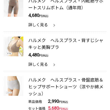
ハルメク ヘルスプラス・内転筋サポ
ートスリムボトム（通年用）
4,680
円
(税込)
詳しく見る
ハルメク ヘルスプラス・背すじシャ
キッと美胸ブラ
4,480
円
(税込)
詳しく見る
ハルメク ヘルスプラス・骨盤底筋＆
ヒップサポートショーツ（涼やか綿メ
ッシュ）
単品価格
2,990
円
(税込)
セット価格
5,680
円
(税込)