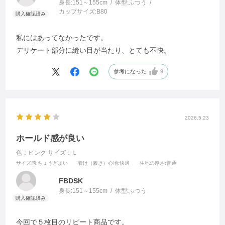
身長:
151～155cm
体型:
ふつう
カップサイズ:
B80
私にはあってなかったです。
デリケート部分に縫い目が当たり、とても不快。
参考になった
9
2026.5.23
ホールド感が良い
色：ピンク
サイズ：Ｌ
サイズ感
:ちょうどよい
着け（履き）心地
:快適
生地の厚さ
:普通
FBDSK
身長:
151～155cm
体型:
ふつう
今回で５枚目のリピート商品です。