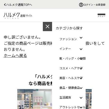
ハルメク通販TOPへ
ログイン・会員登録
メニュー
カテゴリから探す
申し訳ございません。
ファッション
ご指定の商品ページは販売終了か、ただ今お取扱いをして
おりません。
インナー
ホームへ戻る
靴・バッグ・小物類
コスメ・ヘアケア
「ハルメクのおみせ」
美容・ヘルスケア
なら商品を触って選べます
食品・健康食品
生活雑貨
アウトレットセール