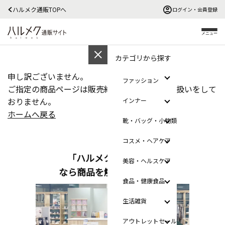
ハルメク通販TOPへ
ログイン・会員登録
メニュー
カテゴリから探す
申し訳ございません。
ファッション
ご指定の商品ページは販売終了か、ただ今お取扱いをして
おりません。
インナー
ホームへ戻る
靴・バッグ・小物類
コスメ・ヘアケア
「ハルメクのおみせ」
美容・ヘルスケア
なら商品を触って選べます
食品・健康食品
生活雑貨
アウトレットセール