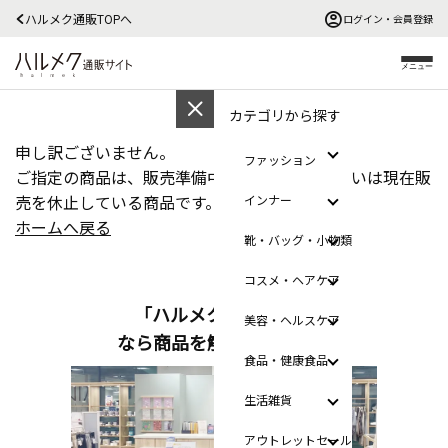
ハルメク通販TOPへ
ログイン・会員登録
メニュー
カテゴリから探す
申し訳ございません。
ファッション
ご指定の商品は、販売準備中、販売終了、あるいは現在販
売を休止している商品です。
インナー
ホームへ戻る
靴・バッグ・小物類
コスメ・ヘアケア
「ハルメクのおみせ」
美容・ヘルスケア
なら商品を触って選べます
食品・健康食品
生活雑貨
アウトレットセール