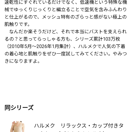
ン撮影時に金具がないので着用のままでよかった。助
速乾性にすぐれているだけでなく、低速機という特殊な機
かりました。
械でゆっくりじっくりと編立ることで空気を含みふんわり
と仕上がるので、メッシュ特有のざらっと感がない極上の
肌触りです。
なんだか楽そうだけど、それで本当にバストを支えられ
M.N さん（65才）
るの？と思ってらっしゃる方も、シリーズ累計103万枚
（2010年5月～2026年1月集計）、ハルメクで人気の下着
家にいる時も、買い物に出かける時もそのまま着用で
の着心地と肌触りをぜひ一度試してみてください。やみつ
きる。今までは外出の時はブラに替えていました。胸
きになりますよ。
が上にずり上がらないところも気に入っています。
M.K さん（67才）
とにかく、夏は汗かき度は人一倍なので、汗を吸って
同シリーズ
ベタつきがなく涼しくて最高です。さらっとして気持
ちが良い。
ハルメク リラックス・カップ付きタ