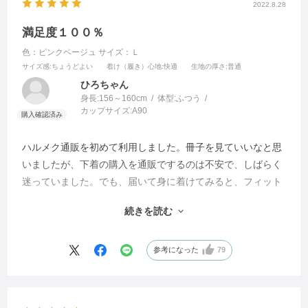
2022.8.28
満足度１００％
色：ピンクベージュ
サイズ：Ｌ
サイズ感
:ちょうどよい
着け（履き）心地
:快適
生地の厚さ
:普通
ひろちゃん
身長:
156～160cm
体型:
ふつう
カップサイズ:
A90
ハルメク通販を初めて利用しました。冊子を見ていいなと思
いましたが、下着の購入を通販でするのは不安で、しばらく
迷っていました。でも、届いて身に着けてみると、フィット
感があり、そのうえ涼しくて、とても満足しています。今回
続きを読む
ピンクベージュのみの購入でしたが、色違いも買っておけば
よかったと後悔しています。
参考になった
79