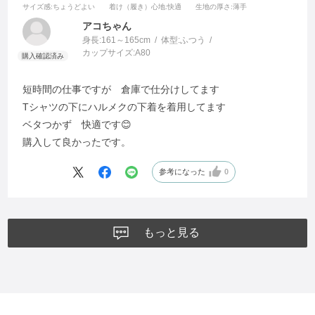
サイズ感
:ちょうどよい
着け（履き）心地
:快適
生地の厚さ
:薄手
アコちゃん
身長:
161～165cm
体型:
ふつう
カップサイズ:
A80
短時間の仕事ですが 倉庫で仕分けしてます
Tシャツの下にハルメクの下着を着用してます
ベタつかず 快適です😊
購入して良かったです。
参考になった
0
もっと見る