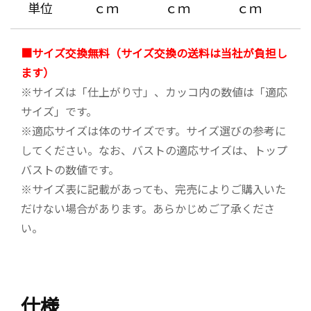
単位
ｃｍ
ｃｍ
ｃｍ
肩こりが軽減されて心地よい。楽で気に入っている。
うすさもちょうど良し。
■サイズ交換無料（サイズ交換の送料は当社が負担し
ます）
※サイズは「仕上がり寸」、カッコ内の数値は「適応
M.I さん（70才）
サイズ」です。
汗かきなので外出時、以前のタンクトップより楽でし
※適応サイズは体のサイズです。サイズ選びの参考に
た。夏は絶対、この商品で外出すると思うほど気に入
してください。なお、バストの適応サイズは、トップ
っています。
バストの数値です。
※サイズ表に記載があっても、完売によりご購入いた
だけない場合があります。あらかじめご了承くださ
お客様の声を閉じる
い。
仕様