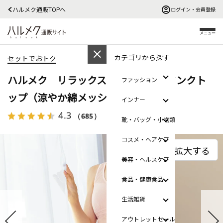
ハルメク通販TOPへ
ログイン・会員登録
メニュー
カテゴリから探す
セットでおトク
ハルメク リラックス・カップ付きタンクト
ファッション
ップ（涼やか綿メッシュ）
インナー
4.3
（685）
レビューを見る
靴・バッグ・小物類
コスメ・ヘアケア
拡大する
美容・ヘルスケア
食品・健康食品
生活雑貨
アウトレットセール