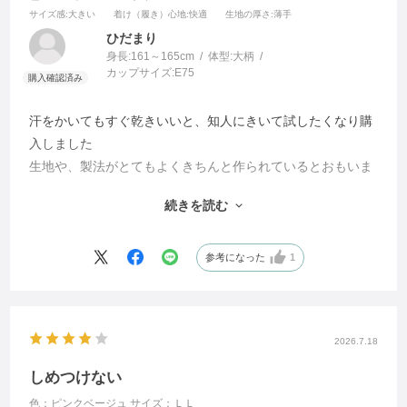
サイズ感
:大きい
着け（履き）心地
:快適
生地の厚さ
:薄手
ひだまり
身長:
161～165cm
体型:
大柄
カップサイズ:
E75
汗をかいてもすぐ乾きいいと、知人にきいて試したくなり購
入しました
生地や、製法がとてもよくきちんと作られているとおもいま
した
続きを読む
夜これをきて、締め付け感なく、眠れます。
ふだんLLサイズなので、そうしましたが、Lでも、よかった
かなと思いました
参考になった
1
冬には冬バージョンがあるようなので、そのときは、Lサイ
ズを購入しようとおもいます
2026.7.18
しめつけない
色：ピンクベージュ
サイズ：ＬＬ