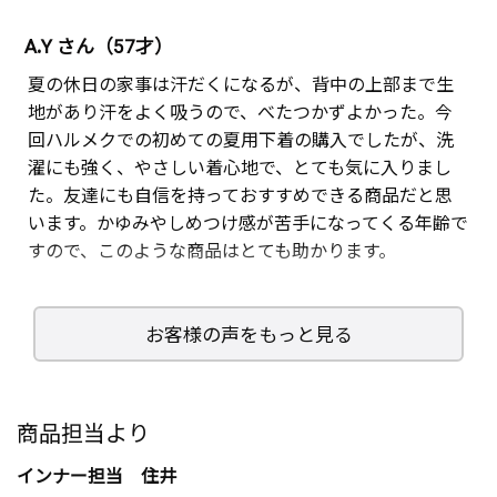
A.Y さん（57才）
夏の休日の家事は汗だくになるが、背中の上部まで生
地があり汗をよく吸うので、べたつかずよかった。今
回ハルメクでの初めての夏用下着の購入でしたが、洗
濯にも強く、やさしい着心地で、とても気に入りまし
た。友達にも自信を持っておすすめできる商品だと思
います。かゆみやしめつけ感が苦手になってくる年齢で
すので、このような商品はとても助かります。
お客様の声をもっと見る
K.I さん（55才）
しめつけがなく、かゆくならないので気に入っていま
す。丈も長めなのがよい。タグが外にあるのでかゆくな
商品担当より
らないのが良い。ここ数年で急に肌が敏感になってし
インナー担当 住井
まい、レースやタグ、少しきついだけで真っ赤になり