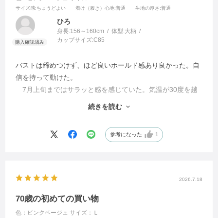
サイズ感
:ちょうどよい
着け（履き）心地
:普通
生地の厚さ
:普通
ひろ
身長:
156～160cm
体型:
大柄
カップサイズ:
C85
バストは締めつけず、ほど良いホールド感あり良かった。自
信を持って動けた。
7月上旬まではサラッと感を感じていた。気温が30度を越
してきたあたりから
続きを読む
やっぱり 暑い。
参考になった
1
2026.7.18
70歳の初めての買い物
色：ピンクベージュ
サイズ：Ｌ