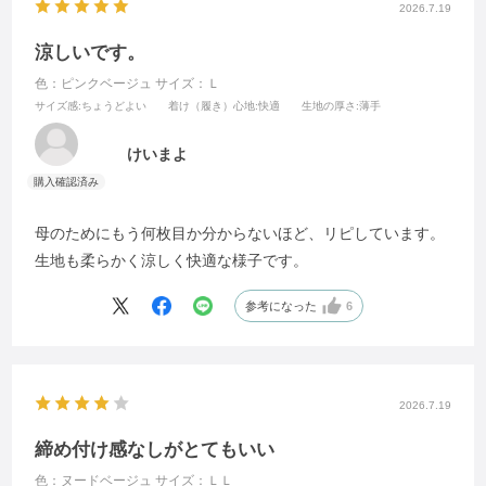
2026.7.19
涼しいです。
色：ピンクベージュ
サイズ：Ｌ
サイズ感
:ちょうどよい
着け（履き）心地
:快適
生地の厚さ
:薄手
けいまよ
母のためにもう何枚目か分からないほど、リピしています。
生地も柔らかく涼しく快適な様子です。
参考になった
6
2026.7.19
締め付け感なしがとてもいい
色：ヌードベージュ
サイズ：ＬＬ