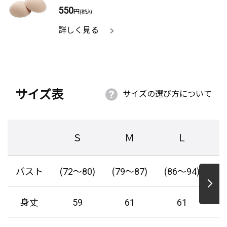
550
円
(税込)
詳しく見る
A.K さん（78才）
うすくて体に密着せず伸びるし、なんとしても締め付
けず軽くて涼しいです。
サイズ表
サイズの選び方について
K.F さん（70才）
Ｓ
Ｍ
Ｌ
外に出て汗をかいても痒く感じなかった。ブラジャー
のアンダーのゴムを気にしなくてよかったです。全体的
に体をしめつけなくてゆったり着れています。
バスト
(72～80)
(79～87)
(86～94)
(9
身丈
59
61
61
K.K さん（74才）