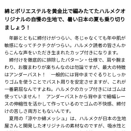
ミミズばれになってしまいます。リラックスシリーズに
出会い、最近は赤くなることも少なくなりました。メ
綿とポリエステルを黄金比で編みたてたハルメクオ
ッシュは涼しくて、サラッとしていて肌ざわりも良か
リジナルの自慢の生地で、暑い日本の夏も乗り切り
ったです。
ましょう！
年齢とともに締付けがつらい、冬じゃなくても年中肌が
敏感になってチクチクがつらい。ハルメク読者の皆さんか
らこんな声をいただき生まれたカップ付きになります。
M.G さん（58才）
締付けを徹底的に排除したパターン・仕様で、肩や腕ま
見た目よりも、着てみるときれいな形で着れると思っ
わり、お腹まわりが楽ちんなのは勿論ですが、最大の特徴
た。真夏の暑い時期は一枚で良いので楽だった（ブラ
はアンダーバスト！ 一般的には背中までぐるりとしっか
＋キャミにしなくてよいので）。夏の間中ほとんど着
りゴムを使うことでバスト周りを安定させますが、これが
用し、乾くのも早く、助かりました。
一番窮屈なんですよね。ハルメクのカップ付きにはゴムは
使っていません！ アンダーバストから背中まで細幅レー
スの伸縮性を活かして作っているのでゴムの不快感、締付
けの苦しさ両方ともないんです。
Y.H さん（66才）
夏用の「涼やか綿メッシュ」は、ハルメクが日本の生地
暑い夏も、ベタつかず着心地がよい。病院のレントゲ
屋さんと開発したオリジナルの素材なのですが、吸水性と