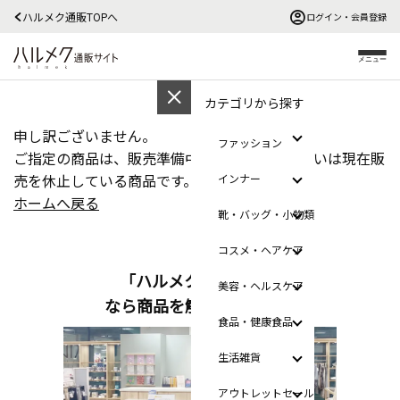
ハルメク通販TOPへ
ログイン・会員登録
メニュー
カテゴリから探す
申し訳ございません。
ファッション
ご指定の商品は、販売準備中、販売終了、あるいは現在販
売を休止している商品です。
インナー
ホームへ戻る
靴・バッグ・小物類
コスメ・ヘアケア
「ハルメクのおみせ」
美容・ヘルスケア
なら商品を触って選べます
食品・健康食品
生活雑貨
アウトレットセール