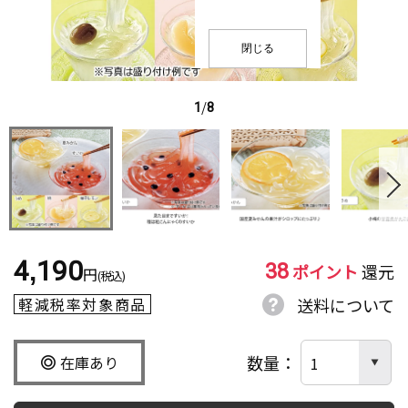
閉じる
1
/
8
38
4,190
ポイント
還元
円
(税込)
軽減税率対象商品
送料について
数量
在庫あり