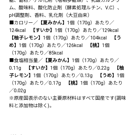
ム、酸味料、酸化防止剤（酵素処理ルチン、V.C）、
pH調整剤、香料、乳化剤（大豆由来）
■カロリー／
【夏みかん】
1個（170g）あたり／
124kcal
【すいか】
1個（170g）あたり／129kcal
【柚子レモン】
1個（170g）あたり／104kcal
【う
め】
1個（170g）あたり／126kcal
【桃】
1個
（170g）あたり／85kcal
■食塩相当量／
【夏みかん】
1個（170g）あたり／
0.11g
【すいか】
1個（170g）あたり／0.22g
【柚
子レモン】
1個（170g）あたり／0.13g
【うめ】
1個
（170g）あたり／0.17g
【桃】
1個（170g）あたり
／0.02g
※原産国表示のない主要原材料はすべて国産です(調味
料と添加物は除く)。