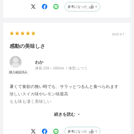
参考になった
0
2025.9.7
感動の美味しさ
わか
身長:
156～160cm
体型:
ふつう
暑くて食欲の無い時でも、サラッとつるんと食べられます
珍しいスイカ味やレモン味最高
もも味も凄く美味しい
梅味とみかん味も、期待通りの美味しさです
続きを読む
即リピート注文し、更にご近所さんにもおすすめして、みん
なで買っちゃいました（笑）
参考になった
0