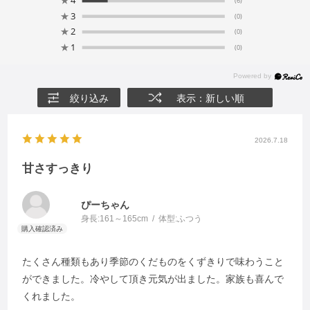
(6)
★
3
(0)
★
2
(0)
★
1
(0)
絞り込み
表示：新しい順
2026.7.18
甘さすっきり
ぴーちゃん
身長:
161～165cm
体型:
ふつう
たくさん種類もあり季節のくだものをくずきりで味わうこと
ができました。冷やして頂き元気が出ました。家族も喜んで
くれました。