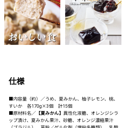
仕様
■内容量（約）／うめ、夏みかん、柚子レモン、桃、
すいか 各170g×3個 計15個
■原材料名／
【夏みかん】
異性化液糖、オレンジシラ
ップ漬け、夏みかん果汁、砂糖、オレンジ濃縮果汁
（ブラジル）、葛粉／ゲル化剤（増粘多糖類）、乳酸