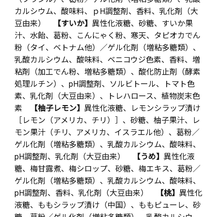
カルシウム、酸味料、ｐH調整剤、香料、乳化剤（大
豆由来）
【すいか】
異性化液糖、砂糖、すいか果
汁、水飴、葛粉、こんにゃく粉、寒天、タピオカでん
粉（タイ、ベトナム他）／ゲル化剤（増粘多糖類）、
乳酸カルシウム、酸味料、ベニコウジ色素、香料、増
粘剤（加工でん粉、増粘多糖類）、酸化防止剤（酵素
処理ルチン）、pH調整剤、ソルビトール、トマト色
素、乳化剤（大豆由来）、トレハロース、植物炭末色
素
【柚子レモン】
異性化液糖、レモンシラップ漬け
［レモン（アメリカ、チリ）］、砂糖、柚子果汁、レ
モン果汁（チリ、アメリカ、イスラエル他）、葛粉／
ゲル化剤（増粘多糖類）、乳酸カルシウム、酸味料、
pH調整剤、乳化剤（大豆由来）
【うめ】
異性化液
糖、梅甘露煮、梅シロップ、砂糖、梅エキス、葛粉／
ゲル化剤（増粘多糖類）、乳酸カルシウム、酸味料、
pH調整剤、香料、乳化剤（大豆由来）
【桃】
異性化
液糖、ももシラップ漬け（中国）、ももピューレ、砂
糖、葛粉／ゲル化剤（増粘多糖類）、乳酸カルシウ