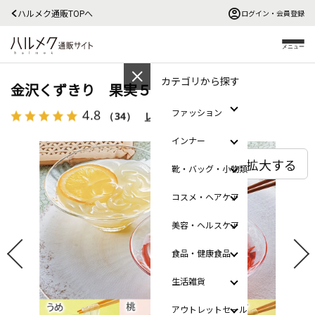
ハルメク通販TOPへ
ログイン・会員登録
メニュー
カテゴリから探す
金沢くずきり 果実５種（１５個）
4.8
ファッション
（34）
レビューを見る
インナー
拡大する
靴・バッグ・小物類
コスメ・ヘアケア
美容・ヘルスケア
食品・健康食品
生活雑貨
アウトレットセール