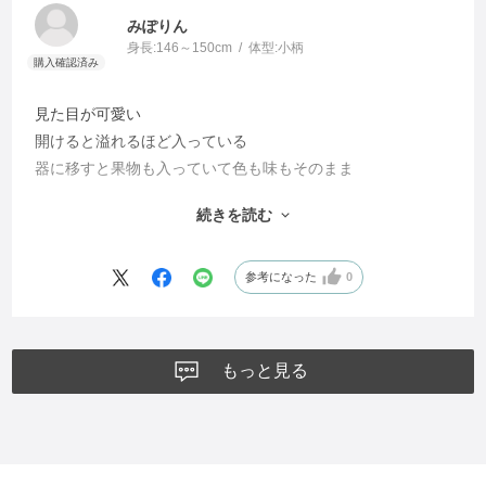
みぽりん
身長:
146～150cm
体型:
小柄
見た目が可愛い
開けると溢れるほど入っている
器に移すと果物も入っていて色も味もそのまま
あっさり汁まで全部飲み干せました
続きを読む
送って喜ばれ自宅で食べて家族も満足でした
選んで良かったと思います
参考になった
0
もっと見る