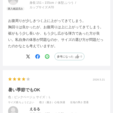
身長:
151～155cm
体型:
ふつう
カップサイズ:
A70
お腹周りが少しきつく上に上がってきてしまう。
胸回りは良かったが、お腹周りは上に上がってきてしまう。
裾がもう少し長いか、もう少し広がる弾力であった方が良
い。私自身の体形が問題なのか、サイズの選び方が問題だっ
たのかなとも考えていますが。
参考になった
0
2026.5.21
暑い季節でもOK
色：ピンクベージュ
サイズ：Ｌ
サイズ感
:ちょうどよい
着け（履き）心地
:快適
生地の厚さ
:普通
えるる