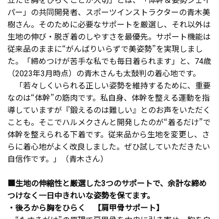
パー」の共同開発者、スポーツインストラクターの青木美
樹さん。そのために必要なサポートを厳選し、それ以外は
生地の伸び・脱ぎ着のしやすさを最優先。サポート機能は
従来品のままに“がんばりいらずで美姿勢”を実現しまし
た。「締めつけが苦手な私でも毎日着られます」と、74歳
（2023年3月時点）の青木さんも太鼓判の着心地です。
「若々しくいられる正しい姿勢を維持するために、重要
なのは“体幹”の筋肉です。私自身、体幹を整える運動を指
導していますが『鍛えるのは難しい』とのお声をいただく
ことも。そこでハルメクさんと開発したのが“着るだけ”で
体幹を整えられる下着です。従来品から生地を変更し、さ
らに着心地がよく改良しました。ぜひ試していただきたい
自信作です。」（青木さん）
■生地の伸縮性と厳選した3つのサポートで、余計な締め
つけなく一日中きれいな姿勢を保てます。
・後ろから胸をひらく 【肩甲骨サポート】