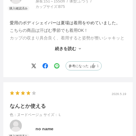
身長:
151～155cm
体型:
ふつう
カップサイズ:
B75
愛用のボディシェイパーは夏場は着用をやめていました。
こちらの商品は汗ばむ季節でも着用OK！
カップの収まり具合良く、着用すると姿勢が整いシャキッと
します。
続きを読む
通気性も良く気に入っています。
参考になった
1
2026.5.19
なんとか使える
色：ヌードベージュ
サイズ：Ｌ
no name