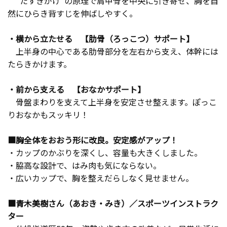
“たすきがけ”の原理で肩甲骨を中央に引き寄せ、胸を自
然にひらき背すじを伸ばしやすく。
・横から立たせる 【肋骨（ろっこつ）サポート】
上半身の中心である肋骨部分を左右から支え、体幹には
たらきかけます。
・前から支える 【おなかサポート】
骨盤まわりを支えて上半身を安定させ整えます。ぽっこ
りおなかもスッキリ！
■胸全体をおおう形に改良。安定感がアップ！
・カップのかぶりを深くし、容量も大きくしました。
・脇高な設計で、はみ肉も気にならない。
・広いカップで、胸を整えだらしなく見せません。
■青木美樹さん（あおき・みき）／スポーツインストラク
ター