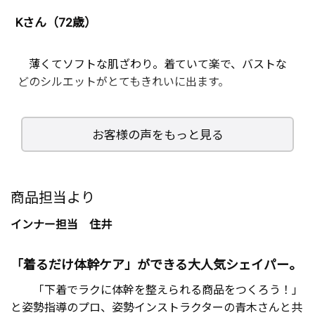
Kさん（72歳）
薄くてソフトな肌ざわり。着ていて楽で、バストな
どのシルエットがとてもきれいに出ます。
お客様の声をもっと見る
Mさん（77歳）
従来のものと交互に着て比べてみました。今回のも
商品担当より
のはソフトで締めつけもなく体をカバーし、バストも
インナー担当 住井
キレイに盛り上がりとても気に入りました。上体をき
ちんと支えてくれ、姿勢も良くなり、心地よく感じま
した。この単価でこの商品、友人に紹介します。
「着るだけ体幹ケア」ができる大人気シェイパー。
「下着でラクに体幹を整えられる商品をつくろう！」
と姿勢指導のプロ、姿勢インストラクターの青木さんと共