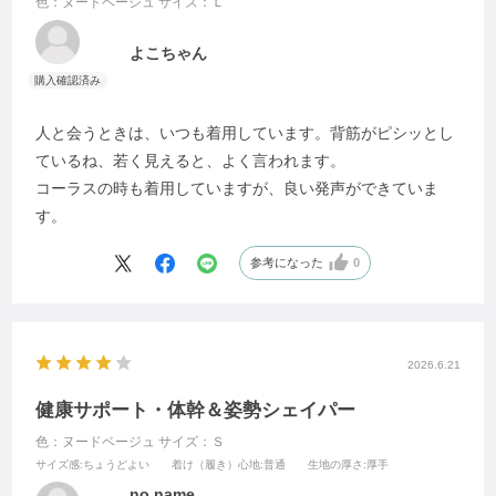
色：ヌードベージュ
サイズ：Ｌ
よこちゃん
人と会うときは、いつも着用しています。背筋がピシッとし
ているね、若く見えると、よく言われます。
コーラスの時も着用していますが、良い発声ができていま
す。
参考になった
0
2026.6.21
健康サポート・体幹＆姿勢シェイパー
色：ヌードベージュ
サイズ：Ｓ
サイズ感
:ちょうどよい
着け（履き）心地
:普通
生地の厚さ
:厚手
no name