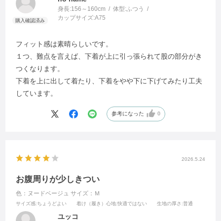
身長:
156～160cm
体型:
ふつう
カップサイズ:
A75
フィット感は素晴らしいです。
１つ、難点を言えば、下着が上に引っ張られて股の部分がき
つくなります。
下着を上に出して着たり、下着をやや下に下げてみたり工夫
しています。
参考になった
0
2026.5.24
お腹周りが少しきつい
色：ヌードベージュ
サイズ：Ｍ
サイズ感
:ちょうどよい
着け（履き）心地
:快適ではない
生地の厚さ
:普通
ユッコ