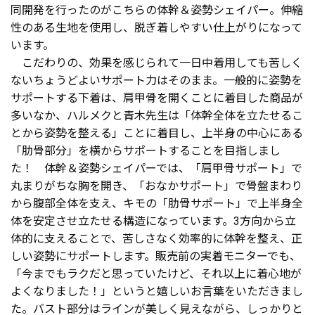
同開発を行ったのがこちらの体幹＆姿勢シェイパー。伸縮
Tさん（72歳）
性のある生地を使用し、脱ぎ着しやすい仕上がりになって
います。
一言で表現すると着心地が良かったです。締めつけ
こだわりの、効果を感じられて一日中着用しても苦しく
感もソフトでいつまででも着用していられます。気に
ないちょうどよいサポート力はそのまま。一般的に姿勢を
なるお腹も適度に心地よく引き締まり、外出する時に
サポートする下着は、肩甲骨を開くことに着目した商品が
着用しています。長時間着用していても締めつけ感を感
多いなか、ハルメクと青木先生は「体幹全体を立たせるこ
じないので嬉しいです。
とから姿勢を整える」ことに着目し、上半身の中心にある
「肋骨部分」を横からサポートすることを目指しまし
た！ 体幹＆姿勢シェイパーでは、「肩甲骨サポート」で
丸まりがちな胸を開き、「おなかサポート」で骨盤まわり
Kさん（59歳）
から腹部全体を支え、キモの「肋骨サポート」で上半身全
体を安定させ立たせる構造になっています。3方向から立
体的に支えることで、苦しさなく効率的に体幹を整え、正
肌ざわりが良く、気持ちが良かったです。今まで着
しい姿勢にサポートします。販売前の実着モニターでも、
用していたものより伸縮性があり、とても気持ち良く
「今までもラクだと思っていたけど、それ以上に着心地が
着ることが出来ました。
よくなりました！」というと嬉しいお言葉をいただきまし
た。バスト部分はラインが美しく見えながら、しっかりと