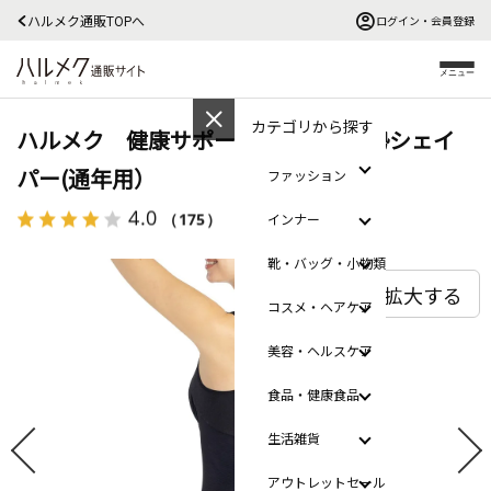
ハルメク通販TOPへ
ログイン・会員登録
メニュー
カテゴリから探す
ハルメク 健康サポート・体幹＆姿勢シェイ
パー(通年用）
ファッション
4.0
（175）
レビューを見る
インナー
靴・バッグ・小物類
拡大する
コスメ・ヘアケア
美容・ヘルスケア
食品・健康食品
生活雑貨
アウトレットセール