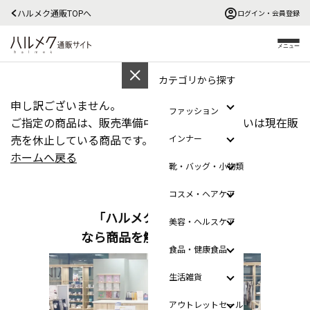
ハルメク通販TOPへ
ログイン・会員登録
メニュー
カテゴリから探す
申し訳ございません。
ファッション
ご指定の商品は、販売準備中、販売終了、あるいは現在販
売を休止している商品です。
インナー
ホームへ戻る
靴・バッグ・小物類
コスメ・ヘアケア
「ハルメクのおみせ」
美容・ヘルスケア
なら商品を触って選べます
食品・健康食品
生活雑貨
アウトレットセール