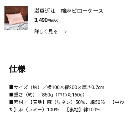
滋賀近江 綿麻ピローケース
3,490
円
(税込)
詳しく見る
仕様
■サイズ（約）／横100×縦200×厚さ0.7cm
■重さ（約）／850g（中わた160g）
■素材／【表地】麻（リネン）50％、綿50％ 【中わ
た】麻（ラミー）100％ 【裏地】綿100％