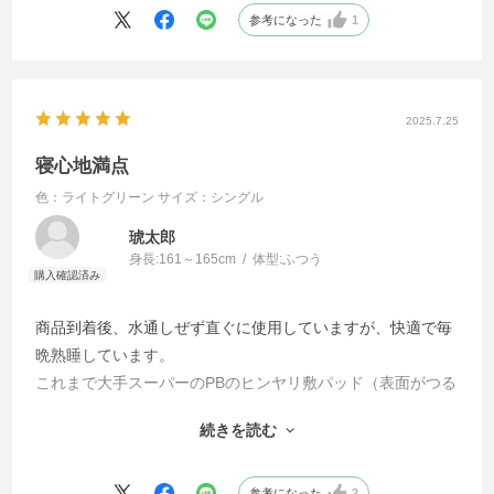
参考になった
1
2025.7.25
寝心地満点
色：ライトグリーン
サイズ：シングル
琥太郎
身長:
161～165cm
体型:
ふつう
商品到着後、水通しぜず直ぐに使用していますが、快適で毎
晩熟睡しています。
これまで大手スーパーのPBのヒンヤリ敷パッド（表面がつる
っとしている）を使っていましたが、快適さは比べ物になら
続きを読む
ないほどです。
麻素材の成せる業でしょうか。
寝室環境は室内犬と過ごすので、エアコンで室内25度ほど、
参考になった
2