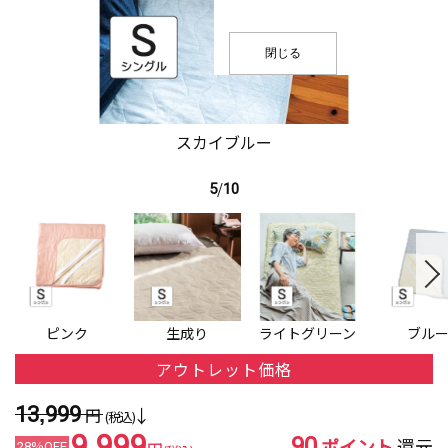
閉じる
スカイブルー
5
/
10
ピンク
生成り
ライトグリーン
ブル
アウトレット価格
13,999
円
(税込)
90
9,999
ポイント
還元
28%OFF