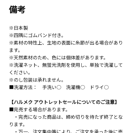
備考
※日本製
※四隅にゴムバンド付き。
※素材の特性上、生地の表面に糸節が出る場合があり
ます。
※天然素材のため、色には個体差があります。
※洗濯ネット、無蛍光洗剤を使用し、単独で洗濯して
ください。
※のし包装は承れません。
■洗濯方法： 手洗い○ 洗濯機○ ドライ○
【ハルメク アウトレットセールについてのご注意】
■完売する場合があります。
・完売になった商品は、締め切りを待たず終了とな
ります。
・万一、注文集中等により、ご注文を承った後に売