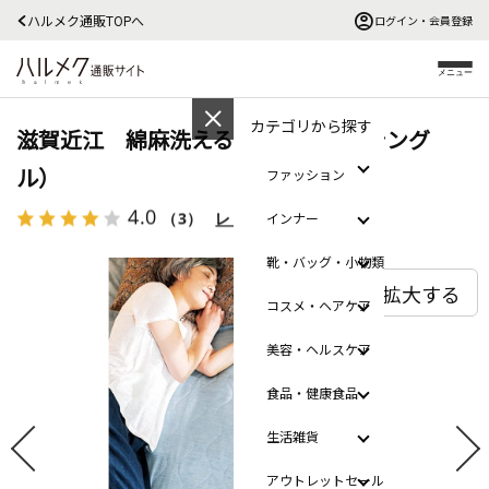
ハルメク通販TOPへ
ログイン・会員登録
メニュー
カテゴリから探す
滋賀近江 綿麻洗える敷きパッド（シング
ル）
ファッション
4.0
（3）
レビューを見る
インナー
靴・バッグ・小物類
拡大する
コスメ・ヘアケア
美容・ヘルスケア
食品・健康食品
生活雑貨
アウトレットセール