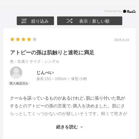
絞り込み
表示：新しい順
2025.8.19
アトピーの孫は肌触りと速乾に満足
色：生成り
サイズ：シングル
じんべい
身長:
151～155cm
体型:
小柄
クールを謳っているものがあるけれど､肌に張り付いた気が
するとのアトピーの孫の言葉で､購入を決めました。肌にさ
らっとしてくっつかないのが嬉しいそうです。軽くて乾きが
早く､汗で頻回の洗濯が必要な夏には最適です。
続きを読む
客用に追加購入しました。