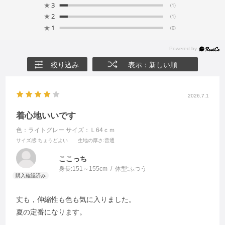
★
3
(1)
★
2
(1)
★
1
(0)
絞り込み
表示：新しい順
2026.7.1
着心地いいです
色：ライトグレー
サイズ：Ｌ64ｃｍ
サイズ感
:ちょうどよい
生地の厚さ
:普通
ここっち
身長:
151～155cm
体型:
ふつう
丈も，伸縮性も色も気に入りました。
夏の定番になります。