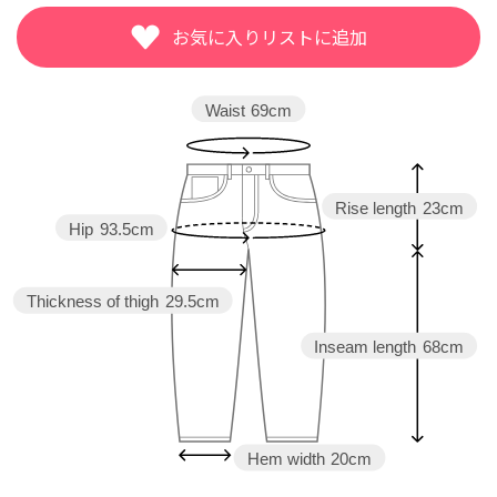
08/15
08/15
Waist
69cm
Rise length
23cm
Hip
93.5cm
Thickness of thigh
29.5cm
Inseam length
68cm
Hem width
20cm