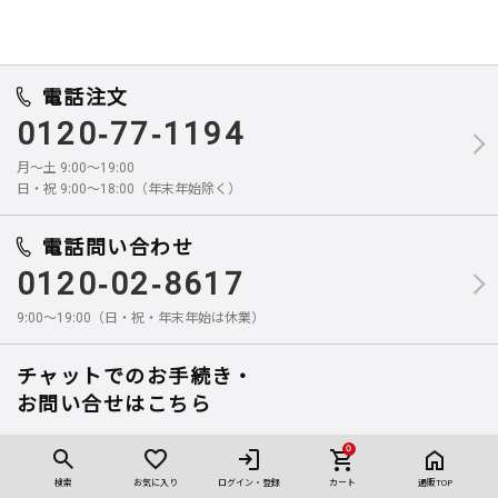
電話注文
0120-77-1194
月～土 9:00～19:00
日・祝 9:00～18:00（年末年始除く）
電話問い合わせ
0120-02-8617
9:00～19:00（日・祝・年末年始は休業）
チャットでのお手続き・
お問い合せはこちら
※定期おトク便の解約・休止お手続き可能です
0
個人情報の取り扱いに同意して「チャットでのお手続き」ボタンを押し
検索
お気に入り
ログイン・登録
カート
通販TOP