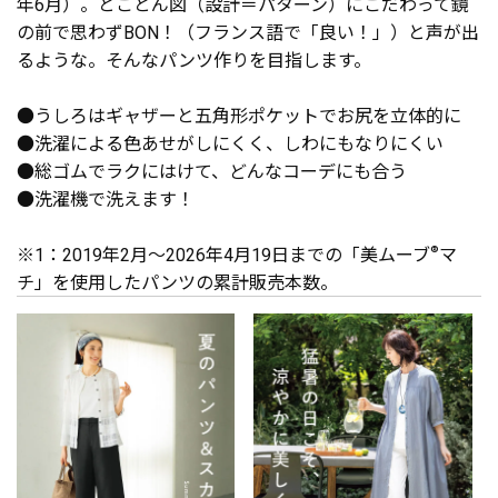
年6月）。とことん図（設計＝パターン）にこだわって鏡
の前で思わずBON！（フランス語で「良い！」）と声が出
るような。そんなパンツ作りを目指します。
●うしろはギャザーと五角形ポケットでお尻を立体的に
●洗濯による色あせがしにくく、しわにもなりにくい
●総ゴムでラクにはけて、どんなコーデにも合う
●洗濯機で洗えます！
※1：2019年2月～2026年4月19日までの「美ムーブ
®
マ
チ」を使用したパンツの累計販売本数。