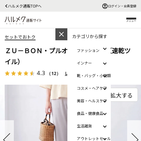
ハルメク通販TOPへ
ログイン・会員登録
メニュー
カテゴリから探す
セットでおトク
ＺＵ－ＢＯＮ・プルオンストレート（速乾ツ
ファッション
イル）
インナー
4.3
（12）
レビューを見る
靴・バッグ・小物類
コスメ・ヘアケア
拡大する
美容・ヘルスケア
食品・健康食品
生活雑貨
アウトレットセール