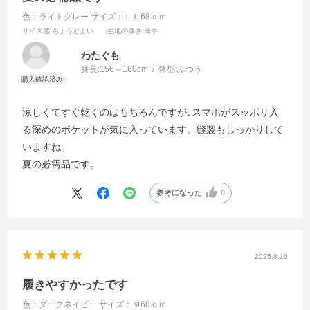
色：ライトグレー
サイズ：ＬＬ68ｃｍ
サイズ感
:ちょうどよい
生地の厚さ
:薄手
わたぐも
身長:
156～160cm
体型:
ふつう
涼しくてすぐ乾くのはもちろんですが､スマホがスッポリ入
る深めのポケットが気に入っています。縫製もしっかりして
いますね。
夏の必需品です。
参考になった
0
2025.8.19
履きやすかったです
色：ダークネイビー
サイズ：Ｍ68ｃｍ