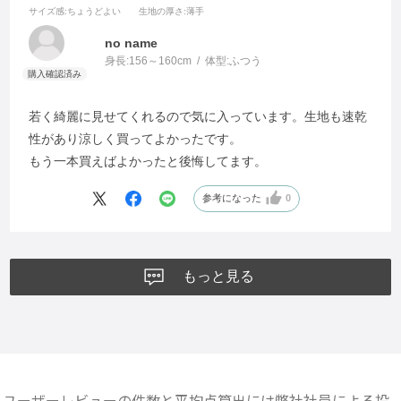
サイズ感
:ちょうどよい
生地の厚さ
:薄手
no name
身長:
156～160cm
体型:
ふつう
若く綺麗に見せてくれるので気に入っています。生地も速乾
性があり涼しく買ってよかったです。
もう一本買えばよかったと後悔してます。
参考になった
0
もっと見る
ユーザーレビューの件数と平均点算出には弊社社員による投