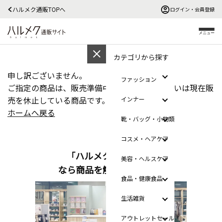
ハルメク通販TOPへ
ログイン・会員登録
メニュー
カテゴリから探す
申し訳ございません。
ファッション
ご指定の商品は、販売準備中、販売終了、あるいは現在販
売を休止している商品です。
インナー
ホームへ戻る
靴・バッグ・小物類
コスメ・ヘアケア
「ハルメクのおみせ」
美容・ヘルスケア
なら商品を触って選べます
食品・健康食品
生活雑貨
アウトレットセール