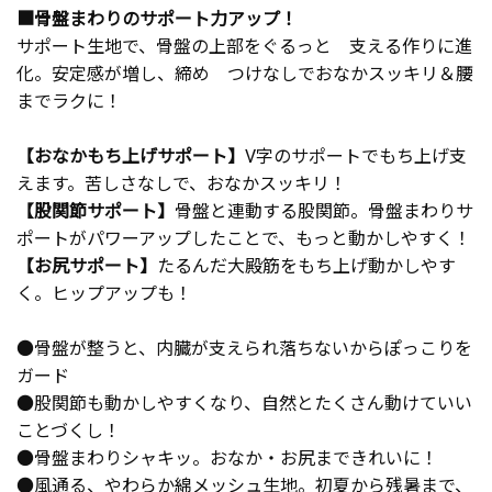
■骨盤まわりのサポート力アップ！
サポート生地で、骨盤の上部をぐるっと 支える作りに進
化。安定感が増し、締め つけなしでおなかスッキリ＆腰
までラクに！
【おなかもち上げサポート】
V字のサポートでもち上げ支
えます。苦しさなしで、おなかスッキリ！
【股関節サポート】
骨盤と連動する股関節。骨盤まわりサ
ポートがパワーアップしたことで、もっと動かしやすく！
【お尻サポート】
たるんだ大殿筋をもち上げ動かしやす
く。ヒップアップも！
●骨盤が整うと、内臓が支えられ落ちないからぽっこりを
ガード
●股関節も動かしやすくなり、自然とたくさん動けていい
ことづくし！
●骨盤まわりシャキッ。おなか・お尻まできれいに！
●風通る、やわらか綿メッシュ生地。初夏から残暑まで、