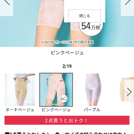
閉じる
ピンクベージュ
2
/
19
ヌードベージュ
ピンクベージュ
パープル
2点買うとおトク！