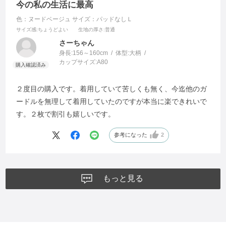
今の私の生活に最高
色：ヌードベージュ
サイズ：パッドなしＬ
サイズ感
:ちょうどよい
生地の厚さ
:普通
さーちゃん
身長:
156～160cm
体型:
大柄
カップサイズ:
A80
２度目の購入です。着用していて苦しくも無く、今迄他のガ
ードルを無理して着用していたのですが本当に楽できれいで
す。２枚で割引も嬉しいです。
参考になった
2
もっと見る