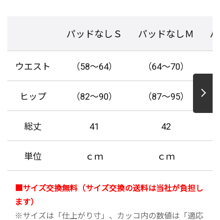
パッドなしＳ
パッドなしＭ
パ
ウエスト
（58～64）
（64～70）
ヒップ
（82～90）
（87～95）
（
総丈
41
42
単位
ｃｍ
ｃｍ
■サイズ交換無料（サイズ交換の送料は当社が負担し
ます）
※サイズは「仕上がり寸」、カッコ内の数値は「適応