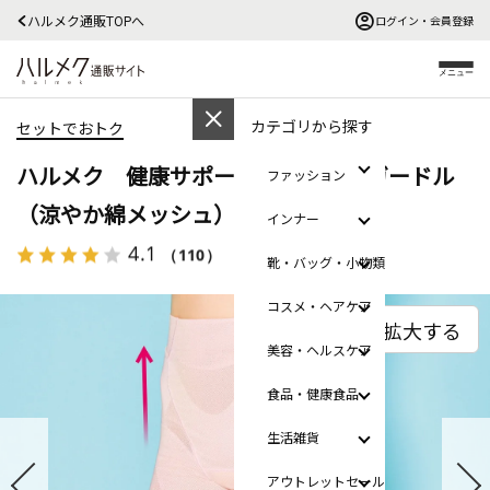
ハルメク通販TOPへ
ログイン・会員登録
メニュー
カテゴリから探す
セットでおトク
ハルメク 健康サポート・ヘルシーガードル
ファッション
（涼やか綿メッシュ）【広告商品】
インナー
4.1
（110）
レビューを見る
靴・バッグ・小物類
コスメ・ヘアケア
拡大する
美容・ヘルスケア
食品・健康食品
生活雑貨
アウトレットセール