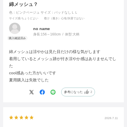
綿メッシュ？
色：ピンクベージュ
サイズ：パッドなしＬＬ
サイズ感
:ちょうどよい
着け（履き）心地
:快適ではない
no name
身長:
156～160cm
体型:
大柄
綿メッシュは涼やかは見た目だけの様な気がします
着用しているとメッシュ跡が付き涼やか感はありませんでし
た
cool感あった方がいいです
夏用購入は失敗でした
参考になった
2
2026.7.11