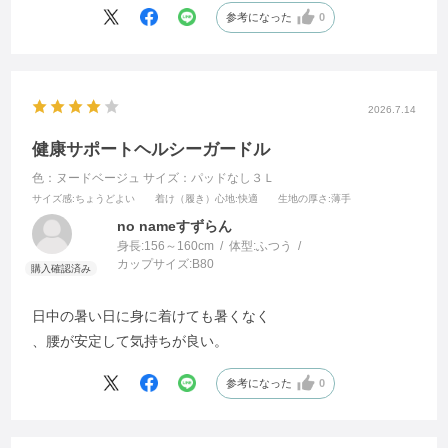
参考になった
0
2026.7.14
健康サポートヘルシーガードル
色：ヌードベージュ
サイズ：パッドなし３Ｌ
サイズ感
:ちょうどよい
着け（履き）心地
:快適
生地の厚さ
:薄手
no nameすずらん
身長:
156～160cm
体型:
ふつう
カップサイズ:
B80
日中の暑い日に身に着けても暑くなく
、腰が安定して気持ちが良い。
参考になった
0