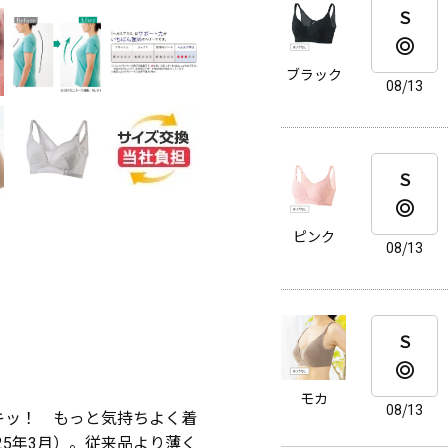
Ｓ
ブラック
08/13
Ｓ
ピンク
08/13
Ｓ
モカ
08/13
キッ！ もっと気持ちよく着
25年3月）。従来品より薄く