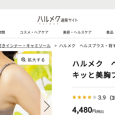
物類
コスメ・ヘアケア
美容・ヘルスケア
食品
付きインナー・キャミソール
ハルメク ヘルスプラス・背
拡大する
ハルメク 
キッと美胸
3.9
（3
4,480
円
(税込)