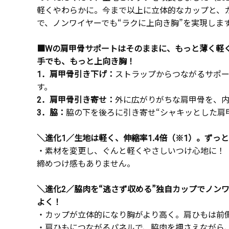
軽くやわらかに。今まで以上に立体的なカップと、
で、ノンワイヤーでも“ラクに上向き胸”を実現しま
■Wの肩甲骨サポートはそのままに、もっと薄く軽
手でも、もっと上向き胸！
1．肩甲骨引き下げ：
ストラップからつながるサポ
す。
2．肩甲骨引き寄せ：
外に広がりがちな肩甲骨を、内
3．脇：
脇の下を後ろに引き寄せ“シャキッとした肩
＼進化1／生地は軽く、伸縮率1.4倍（※1）。ずっ
・素材を変更し、ぐんと軽くやさしいつけ心地に！
締めつけ感もありません。
＼進化2／脇肉を“逃さず収める”独自カップでノン
よく！
・カップが立体的になり胸がより高く。肩ひもは前
・肩ひもにつながるパネルで、脇肉を押さえながら