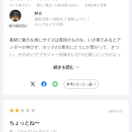
サイズ感
:小さい
着け（履き）心地
:快適ではない
生地の厚さ
:普通
M☆
身長:
156～160cm
体型:
ふつう
カップサイズ:
C85
素材に魅力を感じサイズは普段のものを。いざ着てみるとア
ンダーが伸びず、ホックの1番先にどうにか繋がって、きつ
い。そのせいでブラジャー自体がいびつな感じにシワがよっ
て胸に馴染んでない。モニターの体型はどれくらい違いがあ
続きを読む
る人で調べたのだろうか？と、不信感。返品、交換できると
言う前提でバージョンアップしてないような…。カタログに
は良い言葉しか載ってないし。
参考になった
2
2026.4.12
ちょっとね〜
色：ブルーグレー
サイズ：3Ｌ