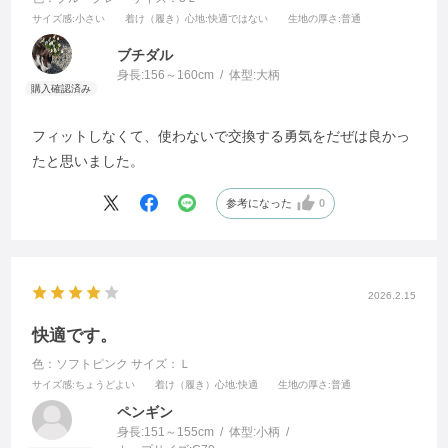
サイズ感
:小さい
着け（履き）心地
:快適ではない
生地の厚さ
:普通
ブチダル
身長:
156～160cm
体型:
大柄
フィットしなくて、使わないで交換する勇気をだぜは良かっ
たと思いました。
参考になった
0
2026.2.15
快適です。
色：ソフトピンク
サイズ：Ｌ
サイズ感
:ちょうどよい
着け（履き）心地
:快適
生地の厚さ
:普通
ペンギン
身長:
151～155cm
体型:
小柄