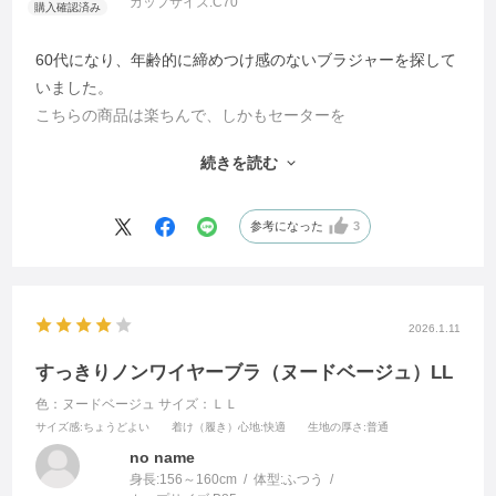
カップサイズ:
C70
60代になり、年齢的に締めつけ感のないブラジャーを探して
いました。
こちらの商品は楽ちんで、しかもセーターを
着た時、ちゃんとバストアップしてくれてるので
続きを読む
手放せなくなりました。なかなかの優れものだと思います。
追加で数枚注文し、毎日愛用しています。
参考になった
3
2026.1.11
すっきりノンワイヤーブラ（ヌードベージュ）LL
色：ヌードベージュ
サイズ：ＬＬ
サイズ感
:ちょうどよい
着け（履き）心地
:快適
生地の厚さ
:普通
no name
身長:
156～160cm
体型:
ふつう