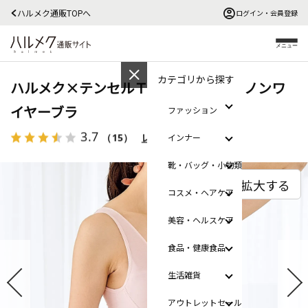
ハルメク通販TOPへ
ログイン・会員登録
メニュー
カテゴリから探す
ハルメク×テンセルＴＭ スッキリ・ノンワ
イヤーブラ
ファッション
3.7
（15）
レビューを見る
インナー
靴・バッグ・小物類
拡大する
コスメ・ヘアケア
美容・ヘルスケア
食品・健康食品
生活雑貨
アウトレットセール