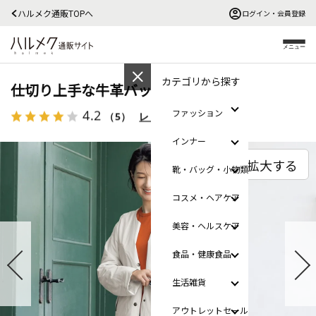
ハルメク通販TOPへ
ログイン・会員登録
メニュー
カテゴリから探す
仕切り上手な牛革バッグ
4.2
ファッション
（5）
レビューを見る
インナー
拡大する
靴・バッグ・小物類
コスメ・ヘアケア
美容・ヘルスケア
食品・健康食品
生活雑貨
アウトレットセール