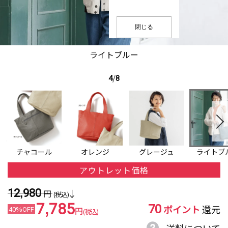
閉じる
ライトブルー
4
/
8
チャコール
オレンジ
グレージュ
ライトブ
アウトレット価格
12,980
円
(税込)
70
7,785
ポイント
還元
40%OFF
円
(税込)
送料について