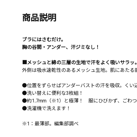
商品説明
ブラにはさむだけ。
胸の谷間・アンダー、汗ジミなし！
■メッシュと綿の三層の生地で汗をよく吸いサラッ
外側は吸水速乾性のあるメッシュ生地。肌にあたる
●位置をずらせばアンダーバストの汗を吸収。くい
●洗い替えに便利な3枚組！
●約1.7mm（※1）と極薄！ 服にひびかず、ごわ
●洗濯機で洗えます！
※1：最薄部。編集部調べ