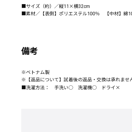
■サイズ（約）／縦11×横32cm
■素材／【表側】ポリエステル100％ 【中材】綿1
備考
※ベトナム製
※【返品について】試着後の返品・交換は承れませ
■洗濯方法： 手洗い○ 洗濯機○ ドライ×