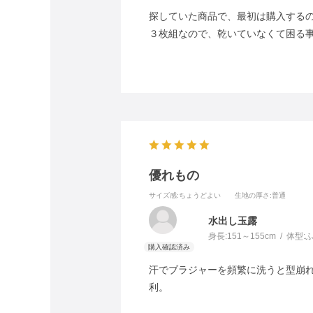
探していた商品で、最初は購入する
３枚組なので、乾いていなくて困る
優れもの
サイズ感
:ちょうどよい
生地の厚さ
:普通
水出し玉露
身長:
151～155cm
体型:
汗でブラジャーを頻繁に洗うと型崩
利。