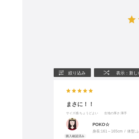
絞り込み
表示：新し
まさに！！
サイズ感
:ちょうどよい
生地の厚さ
:薄手
POKO☆
身長:
161～165cm
体型: