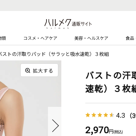
物類
コスメ・ヘアケア
美容・ヘルスケア
食品
バストの汗取りパッド（サラッと吸水速乾）３枚組
拡大する
バストの汗
速乾）３枚
4.3
（
2,970
円
(税込)