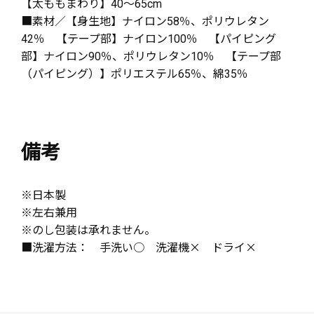
【太ももまわり】40～65cm
■素材／【身生地】ナイロン58％、ポリウレタン
42％ 【テープ部】ナイロン100％ 【パイピング
部】ナイロン90％、ポリウレタン10％ 【テープ部
（パイピング）】ポリエステル65％、綿35％
備考
※日本製
※左右兼用
※のし包装は承れません。
■洗濯方法： 手洗い○ 洗濯機× ドライ×