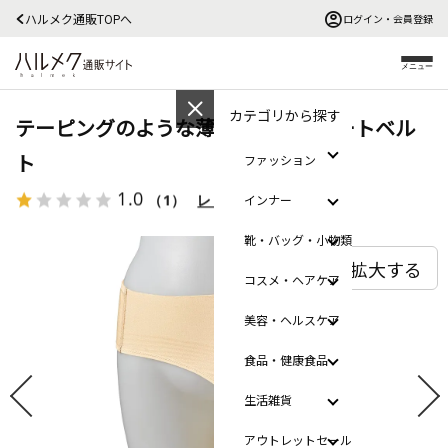
ハルメク通販TOPへ
ログイン・会員登録
メニュー
カテゴリから探す
テーピングのような薄型股関節サポートベル
ト
ファッション
1.0
（1）
レビューを見る
インナー
靴・バッグ・小物類
拡大する
コスメ・ヘアケア
美容・ヘルスケア
食品・健康食品
生活雑貨
アウトレットセール