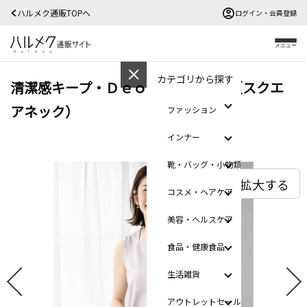
ハルメク通販TOPへ
ログイン・会員登録
メニュー
カテゴリから探す
清潔感キープ・Ｄｅｏタンクトップ（スクエ
アネック）
ファッション
インナー
靴・バッグ・小物類
拡大する
コスメ・ヘアケア
美容・ヘルスケア
食品・健康食品
生活雑貨
アウトレットセール