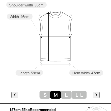
Shoulder width
35cm
Width
46cm
Length
59cm
Hem width
47cm
Ｓ
Ｍ
Ｌ
ＬＬ
157cm 55kgRecommended