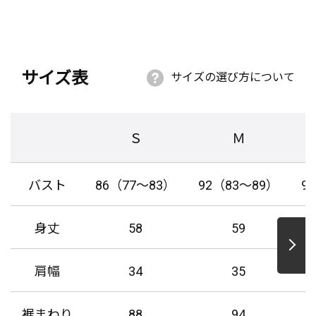
サイズ表
サイズの選び方について
Ｓ
Ｍ
バスト
86（77～83）
92（83～89）
9
身丈
58
59
肩幅
34
35
裾まわり
88
94