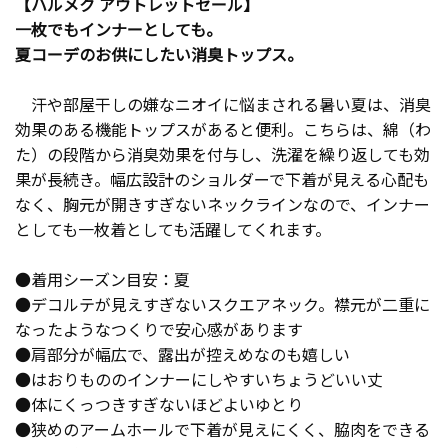
【ハルメク アウトレットセール】
一枚でもインナーとしても。
夏コーデのお供にしたい消臭トップス。
汗や部屋干しの嫌なニオイに悩まされる暑い夏は、消臭
効果のある機能トップスがあると便利。こちらは、綿（わ
た）の段階から消臭効果を付与し、洗濯を繰り返しても効
果が長続き。幅広設計のショルダーで下着が見える心配も
なく、胸元が開きすぎないネックラインなので、インナー
としても一枚着としても活躍してくれます。
●着用シーズン目安：夏
●デコルテが見えすぎないスクエアネック。襟元が二重に
なったようなつくりで安心感があります
●肩部分が幅広で、露出が控えめなのも嬉しい
●はおりもののインナーにしやすいちょうどいい丈
●体にくっつきすぎないほどよいゆとり
●狭めのアームホールで下着が見えにくく、脇肉をできる