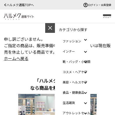
ハルメク通販TOPへ
ログイン・会員登録
メニュー
カテゴリから探す
申し訳ございません。
ファッション
ご指定の商品は、販売準備中、販売終了、あるいは現在販
売を休止している商品です。
インナー
ホームへ戻る
靴・バッグ・小物類
コスメ・ヘアケア
「ハルメクのおみせ」
美容・ヘルスケア
なら商品を触って選べます
食品・健康食品
生活雑貨
アウトレットセール