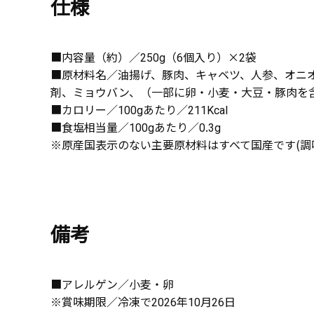
仕様
■内容量（約）／250g（6個入り）×2袋
■原材料名／油揚げ、豚肉、キャベツ、人参、オニ
剤、ミョウバン、（一部に卵・小麦・大豆・豚肉を
■カロリー／100gあたり／211Kcal
■食塩相当量／100gあたり／0.3g
※原産国表示のない主要原材料はすべて国産です(調
備考
■アレルゲン／小麦・卵
※賞味期限／冷凍で2026年10月26日