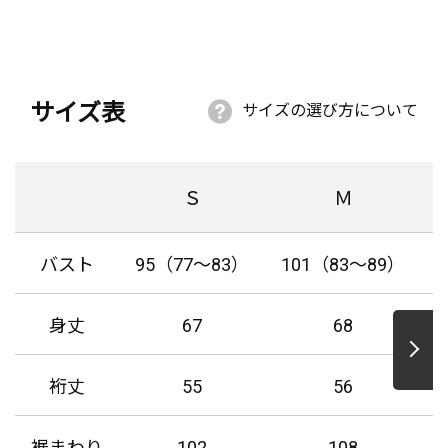
サイズ表
サイズの選び方について
Ｓ
Ｍ
バスト
95（77～83）
101（83～89）
身丈
67
68
裄丈
55
56
裾まわり
102
108