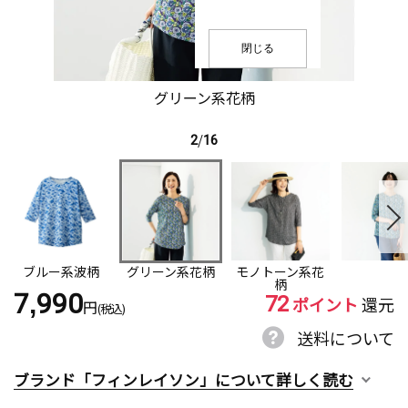
閉じる
グリーン系花柄
2
/
16
ブルー系波柄
グリーン系花柄
モノトーン系花
柄
72
7,990
ポイント
還元
円
(税込)
送料について
ブランド「フィンレイソン」について詳しく読む