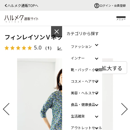
ハルメク通販TOPへ
ログイン・会員登録
メニュー
カテゴリから探す
フィンレイソンＶネックＴシャツ
5.0
ファッション
（1）
レビューを見る
インナー
拡大する
靴・バッグ・小物類
コスメ・ヘアケア
美容・ヘルスケア
食品・健康食品
生活雑貨
アウトレットセール