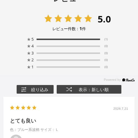
5.0
1
レビュー件数：
件
★
5
(1)
★
4
(0)
★
3
(0)
★
2
(0)
★
1
(0)
絞り込み
表示：新しい順
2026.7.21
とても良い
色：ブルー系波柄
サイズ：Ｌ