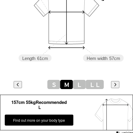
Length
61cm
Hem width
57cm
Ｓ
Ｍ
Ｌ
ＬＬ
157cm 55kgRecommended
Ｌ
Find out more on your body type