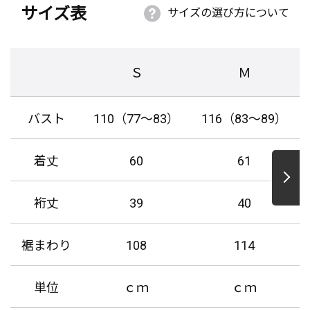
サイズ表
サイズの選び方について
Ｓ
Ｍ
バスト
110（77～83）
116（83～89）
着丈
60
61
裄丈
39
40
裾まわり
108
114
単位
ｃｍ
ｃｍ