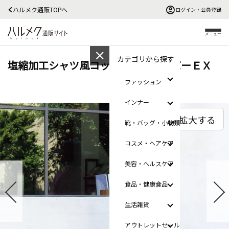
ハルメク通販TOPへ
ログイン・会員登録
メニュー
カテゴリから探す
塩縮加工シャツ風コットンプルオーバーＥＸ
ファッション
インナー
拡大する
靴・バッグ・小物類
コスメ・ヘアケア
美容・ヘルスケア
食品・健康食品
生活雑貨
アウトレットセール