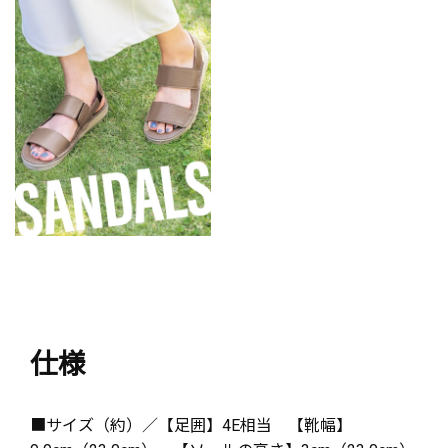
仕様
■サイズ（約）／【足囲】4E相当 【靴幅】