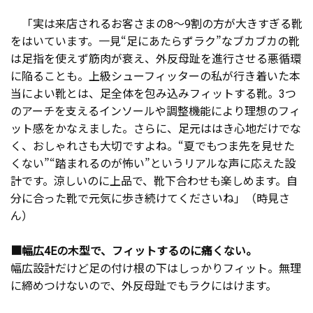
「実は来店されるお客さまの8～9割の方が大きすぎる靴
をはいています。一見“足にあたらずラク”なブカブカの靴
は足指を使えず筋肉が衰え、外反母趾を進行させる悪循環
に陥ることも。上級シューフィッターの私が行き着いた本
当によい靴とは、足全体を包み込みフィットする靴。3つ
のアーチを支えるインソールや調整機能により理想のフィ
ット感をかなえました。さらに、足元ははき心地だけでな
く、おしゃれさも大切ですよね。“夏でもつま先を見せた
くない”“踏まれるのが怖い”というリアルな声に応えた設
計です。涼しいのに上品で、靴下合わせも楽しめます。自
分に合った靴で元気に歩き続けてくださいね」（時見さ
ん）
■幅広4Eの木型で、フィットするのに痛くない。
幅広設計だけど足の付け根の下はしっかりフィット。無理
に締めつけないので、外反母趾でもラクにはけます。