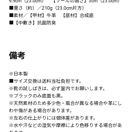
9.9cm（23.0cm） 【ソールの高さ】3cm（23.0cm）
■重さ（約）／210g（23.0cm片方）
■素材／【甲材】牛革 【底材】合成底
■【中敷き】抗菌防臭
備考
※日本製
■サイズ交換は送料当社負担です。
※靴の試しばきは、必ず室内でお願いします。
※ブラックのみ底面も黒。
※天然素材のため多少色・風合が異なる場合や革にし
わや傷がある場合があります。
※左右の仕上がりには個体差があります。
※水や汗などの湿気や摩擦により色移りする場合があ