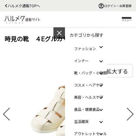
ハルメク通販TOPへ
ログイン・会員登録
メニュー
カテゴリから探す
時見の靴 ４Eグルカサンダル
ファッション
インナー
拡大する
靴・バッグ・小物類
コスメ・ヘアケア
美容・ヘルスケア
食品・健康食品
生活雑貨
アウトレットセール