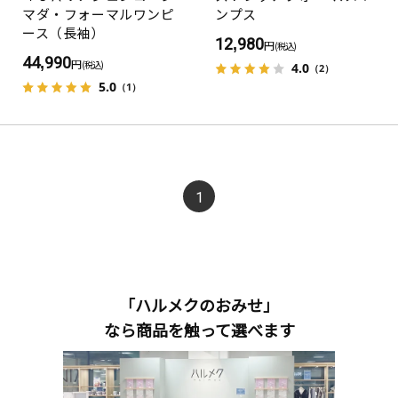
マダ・フォーマルワンピ
ンプス
ース（長袖）
12,980
円
(税込)
44,990
円
(税込)
4.0
（2）
5.0
（1）
1
「ハルメクのおみせ」
なら商品を触って選べます