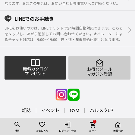
なります。お急ぎの場合は、お問い合わせ専用電話へご連絡ください。
LINEでのお手続き
LINEをお使いの方は、LINEチャットで24時間自動対応できます。こちら
をタップし、友だち追加してお問い合わせください。オペレーターによ
るチャット対応は、9:00～19:00（日・祝・年末年始休業）となります。
無料カタログ
お得なメール
プレゼント
マガジン登録
雑誌
イベント
GYM
ハルメクUP
0
株式会社ハルメクは、「プライバシーマーク」使用
検索
お気に入り
ログイン・登録
カート
通販TOP
許諾業者として認定されています。