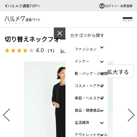
ハルメク通販TOPへ
ログイン・会員登録
メニュー
カテゴリから探す
切り替えネックフォーマルワンピース
4.0
ファッション
（1）
レビューを見る
インナー
拡大する
靴・バッグ・小物類
コスメ・ヘアケア
美容・ヘルスケア
食品・健康食品
生活雑貨
アウトレットセール