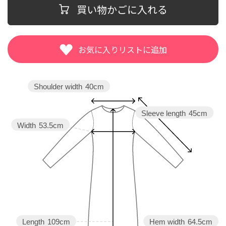
買い物かごに入れる
Shoulder width
40cm
Sleeve length
45cm
Width
53.5cm
Length
109cm
Hem width
64.5cm