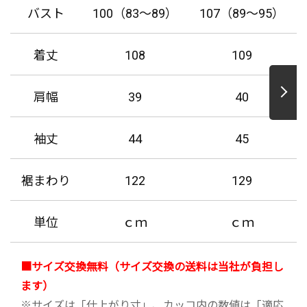
バスト
100（83～89）
107（89～95）
着丈
108
109
肩幅
39
40
袖丈
44
45
裾まわり
122
129
単位
ｃｍ
ｃｍ
■サイズ交換無料（サイズ交換の送料は当社が負担し
ます）
※サイズは「仕上がり寸」、カッコ内の数値は「適応