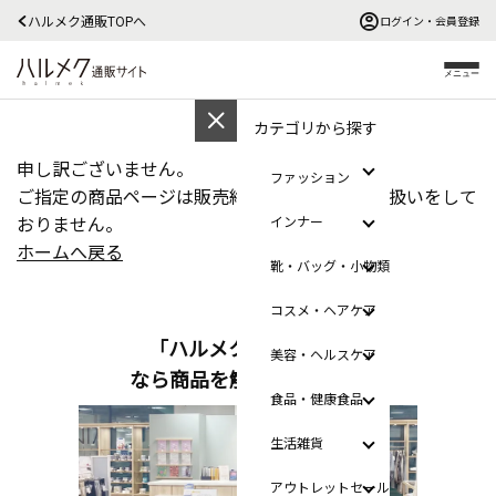
ハルメク通販TOPへ
ログイン・会員登録
メニュー
カテゴリから探す
申し訳ございません。
ファッション
ご指定の商品ページは販売終了か、ただ今お取扱いをして
おりません。
インナー
ホームへ戻る
靴・バッグ・小物類
コスメ・ヘアケア
「ハルメクのおみせ」
美容・ヘルスケア
なら商品を触って選べます
食品・健康食品
生活雑貨
アウトレットセール