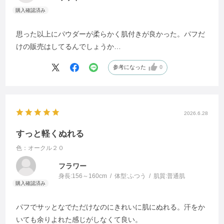
思った以上にパウダーが柔らかく肌付きが良かった。パフだ
けの販売はしてるんでしょうか…
参考になった
0
2026.6.28
すっと軽くぬれる
色：オークル２０
フラワー
身長:
156～160cm
体型:
ふつう
肌質:
普通肌
パフでサッとなでただけなのにきれいに肌にぬれる。汗をか
いても余りよれた感じがしなくて良い。