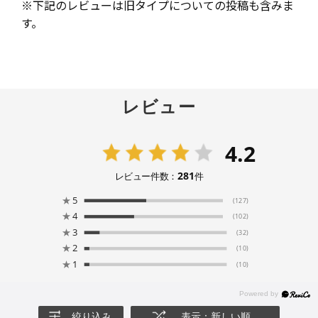
※下記のレビューは旧タイプについての投稿も含みま
す。
レビュー
4.2
281
レビュー件数：
件
★
5
(127)
★
4
(102)
★
3
(32)
★
2
(10)
★
1
(10)
絞り込み
表示：新しい順