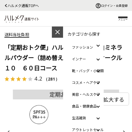
ハルメク通販TOPへ
ログイン・会員登録
メニュー
カテゴリから探す
送料当社負担
「定期おトク便」ハルメク 薬用美白ミネラ
ファッション
ルパウダー（詰め替え用） ピンクオークル
インナー
１０ ６０日コース
靴・バッグ・小物類
4.2
（281）
レビューを見る
コスメ・ヘアケア
美容・ヘルスケア
拡大する
食品・健康食品
生活雑貨
アウトレットセール