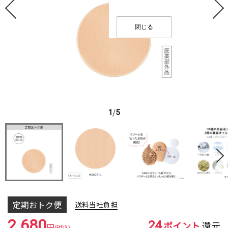
閉じる
1
/
5
定期おトク便
送料当社負担
24
2,680
ポイント
還元
円
(税込)