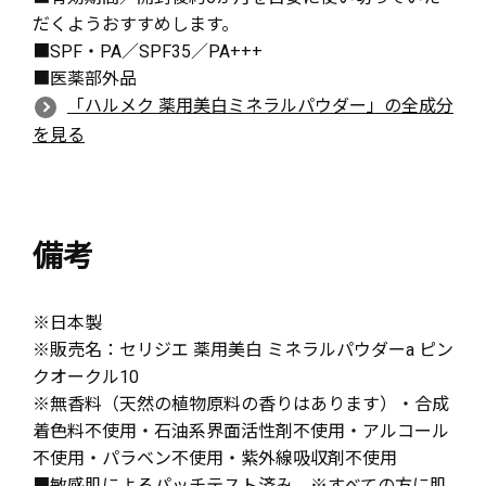
だくようおすすめします。
■SPF・PA／SPF35／PA+++
■医薬部外品
「ハルメク 薬用美白ミネラルパウダー」の全成分
を見る
備考
※日本製
※販売名：セリジエ 薬用美白 ミネラルパウダーa ピン
クオークル10
※無香料（天然の植物原料の香りはあります）・合成
着色料不使用・石油系界面活性剤不使用・アルコール
不使用・パラベン不使用・紫外線吸収剤不使用
■敏感肌によるパッチテスト済み ※すべての方に肌