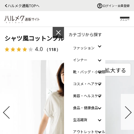
ハルメク通販TOPへ
ログイン・会員登録
メニュー
カテゴリから探す
シャツ風コットンプルオーバー
4.0
ファッション
（118）
レビューを見る
インナー
拡大する
靴・バッグ・小物類
コスメ・ヘアケア
美容・ヘルスケア
食品・健康食品
生活雑貨
アウトレットセール