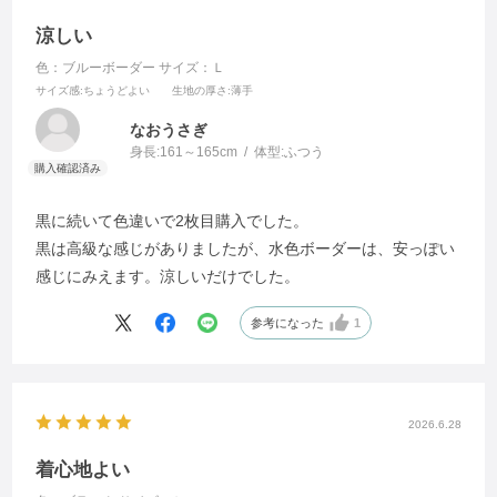
涼しい
色：ブルーボーダー
サイズ：Ｌ
サイズ感
:ちょうどよい
生地の厚さ
:薄手
なおうさぎ
身長:
161～165cm
体型:
ふつう
黒に続いて色違いで2枚目購入でした。
黒は高級な感じがありましたが、水色ボーダーは、安っぽい
感じにみえます。涼しいだけでした。
参考になった
1
2026.6.28
着心地よい