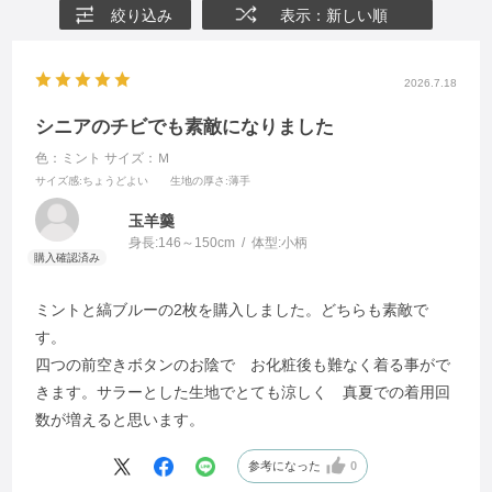
絞り込み
表示：新しい順
2026.7.18
シニアのチビでも素敵になりました
色：ミント
サイズ：Ｍ
サイズ感
:ちょうどよい
生地の厚さ
:薄手
玉羊羹
身長:
146～150cm
体型:
小柄
ミントと縞ブルーの2枚を購入しました。どちらも素敵で
す。
四つの前空きボタンのお陰で お化粧後も難なく着る事がで
きます。サラーとした生地でとても涼しく 真夏での着用回
数が増えると思います。
参考になった
0