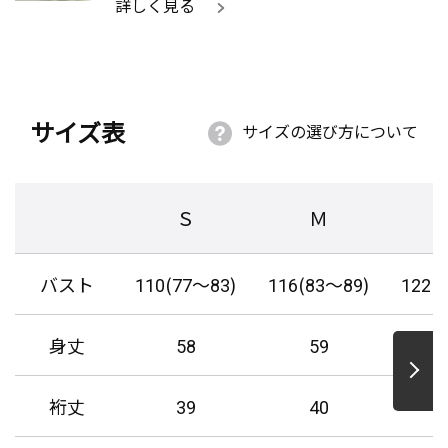
詳しく見る
サイズ表
サイズの選び方について
Ｓ
Ｍ
バスト
110(77～83)
116(83～89)
122(
身丈
58
59
裄丈
39
40