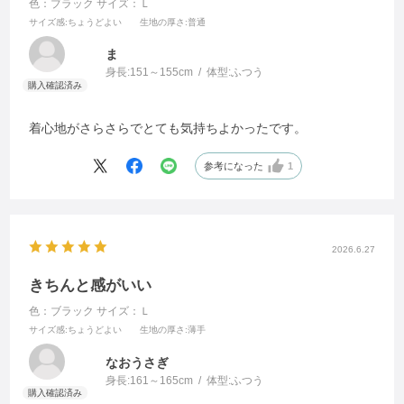
色：ブラック
サイズ：Ｌ
サイズ感
:ちょうどよい
生地の厚さ
:普通
ま
身長:
151～155cm
体型:
ふつう
着心地がさらさらでとても気持ちよかったです。
参考になった
1
2026.6.27
きちんと感がいい
色：ブラック
サイズ：Ｌ
サイズ感
:ちょうどよい
生地の厚さ
:薄手
なおうさぎ
身長:
161～165cm
体型:
ふつう