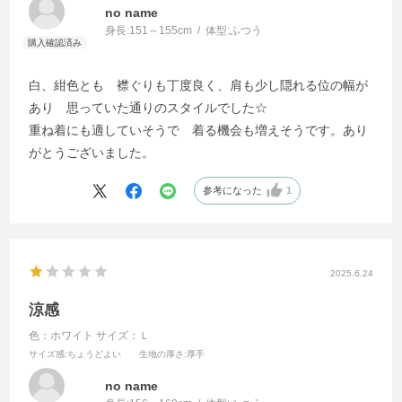
no name
身長:
151～155cm
体型:
ふつう
白、紺色とも 襟ぐりも丁度良く、肩も少し隠れる位の幅が
あり 思っていた通りのスタイルでした☆
重ね着にも適していそうで 着る機会も増えそうです。あり
がとうございました。
参考になった
1
2025.6.24
涼感
色：ホワイト
サイズ：Ｌ
サイズ感
:ちょうどよい
生地の厚さ
:厚手
no name