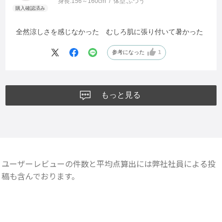
身長:
156～160cm
体型:
ふつう
全然涼しさを感じなかった むしろ肌に張り付いて暑かった
参考になった
1
もっと見る
ユーザーレビューの件数と平均点算出には弊社社員による投
稿も含んでおります。