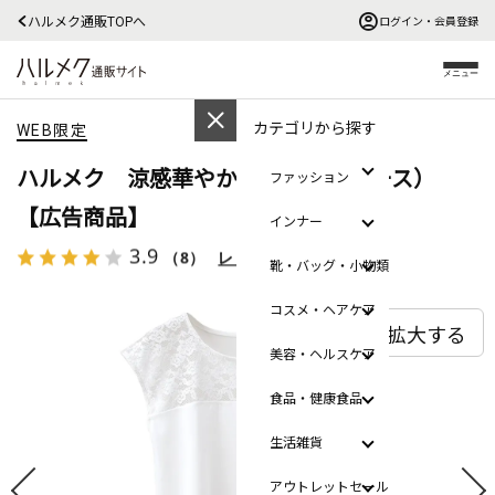
ハルメク通販TOPへ
ログイン・会員登録
メニュー
カテゴリから探す
WEB限定
ハルメク 涼感華やかインナー（レース）
ファッション
【広告商品】
インナー
3.9
（8）
レビューを見る
靴・バッグ・小物類
コスメ・ヘアケア
拡大する
美容・ヘルスケア
食品・健康食品
生活雑貨
アウトレットセール