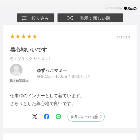
絞り込み
表示：新しい順
2025.8.3
着心地いいです
色：ブラック
サイズ：Ｌ
ゆずっこマミー
身長:
156～160cm
体型:
ふつう
仕事時のインナーとして着ています。
さらりとした着心地で良いです。
参考になった
0