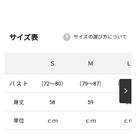
サイズ表
サイズの選び方について
Ｓ
Ｍ
Ｌ
バ ス ト
（72～80）
（79～87）
（86～9
身丈
58
59
60
単位
ｃｍ
ｃｍ
ｃｍ