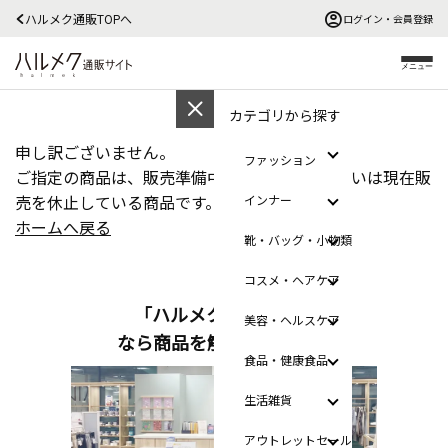
ハルメク通販TOPへ
ログイン・会員登録
メニュー
カテゴリから探す
申し訳ございません。
ファッション
ご指定の商品は、販売準備中、販売終了、あるいは現在販
売を休止している商品です。
インナー
ホームへ戻る
靴・バッグ・小物類
コスメ・ヘアケア
「ハルメクのおみせ」
美容・ヘルスケア
なら商品を触って選べます
食品・健康食品
生活雑貨
アウトレットセール