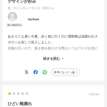
デザインが好み
色：ライトグレー
サイズ：23.0ｃｍ
tachan
あまりにも暑い今夏、歩く旅に行くのに運動靴は躊躇われス
ポサンを探して購入しました。
足幅が広いので、履き物を購入する際はいつもワイズを気に
しています。こちらのサンダルは幅は問題無く全く痛くなら
続きを読む
ず良かったのですが、私の足首が短いのでしょうが、踵と踝
が当たって擦りむけました。そこで出先で踵専用の厚手中敷
きを購入して使用したところ、当たらなくなって快適に歩く
参考になった
1
ことができました。
ただし歩く程に少しずつ沈んできました。踵部材に改良があ
ると良いのでは？と思った次第です。
2025.8.8
そこさえ良ければ完璧だと思っています。
ひどい靴擦れ