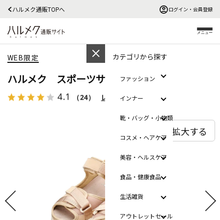
ハルメク通販TOPへ
ログイン・会員登録
メニュー
カテゴリから探す
WEB限定
ハルメク スポーツサンダルⅡ
ファッション
4.1
（24）
レビューを見る
インナー
靴・バッグ・小物類
拡大する
コスメ・ヘアケア
美容・ヘルスケア
食品・健康食品
生活雑貨
アウトレットセール