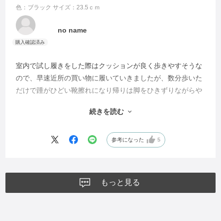
色：ブラック
サイズ：23.5ｃｍ
no name
室内で試し履きをした際はクッションが良く歩きやすそうな
ので、早速近所の買い物に履いていきましたが、数分歩いた
だけで踵がひどい靴擦れになり帰りは脚をひきずりながらや
っと家まで辿り着きました。
続きを読む
サンダルなので素足でも大丈夫かと思っていましたが、これ
は靴下が必須なのでしょうか？
サンダルのカウンター部分(踵の部分)の形が私の足には合わ
参考になった
5
ないようです。
以前購入したハルメクさんのサンダルもストッキングを着用
しないと軽く靴擦れします。
もっと見る
今回こそはと期待していただけに残念でした。