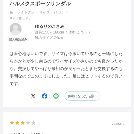
ハルメクスポーツサンダル
色：ライトグレー
サイズ：24.0ｃｍ
サイズ感
:大きい
ゆるりのこさみ
身長:
156～160cm
体型:
ふつう
靴のサイズ:
24cm
は着心地はいいです。サイズは今履いているのと一緒にした
らかかとが少し余るのでワイサイズ小さいのでも良かったか
な。交換してやっぱり最初のが良かったとまた交換するのも
手間なのでこのままにしました。足にはヒットするので良い
です。
参考になった
5
2025.8.9