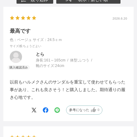
2026.6.20
最高です
色：ベージュ
サイズ：24.5ｃｍ
サイズ感
:ちょうどよい
とら
身長:
161～165cm
体型:
ふつう
靴のサイズ:
24cm
以前もハルメクさんのサンダルを重宝して使わせてもらった
事があり、これも良さそう！と購入しました。期待通りの履
き心地です。
参考になった
0