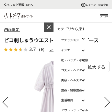
ハルメク通販TOPへ
ログイン・会員登録
メニュー
カテゴリから探す
WEB限定
ピコ刺しゅうウエストギャザーワンピース
ファッション
3.7
（9）
レビューを見る
インナー
靴・バッグ・小物類
拡大する
コスメ・ヘアケア
美容・ヘルスケア
食品・健康食品
生活雑貨
アウトレットセール