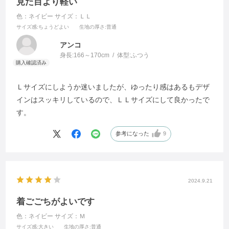
見た目より軽い
色：ネイビー
サイズ：ＬＬ
サイズ感
:ちょうどよい
生地の厚さ
:普通
アンコ
身長:
166～170cm
体型:
ふつう
Ｌサイズにしようか迷いましたが、ゆったり感はあるもデザ
インはスッキリしているので、ＬＬサイズにして良かったで
す。
参考になった
9
2024.9.21
着ごごちがよいです
色：ネイビー
サイズ：Ｍ
サイズ感
:大きい
生地の厚さ
:普通