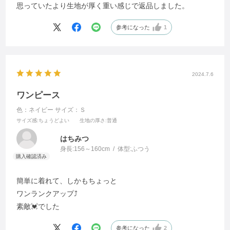
思っていたより生地が厚く重い感じで返品しました。
参考になった
1
2024.7.6
ワンピース
色：ネイビー
サイズ：Ｓ
サイズ感
:ちょうどよい
生地の厚さ
:普通
はちみつ
身長:
156～160cm
体型:
ふつう
簡単に着れて、しかもちょっと
ワンランクアップ⤴️
素敵💓でした
参考になった
2