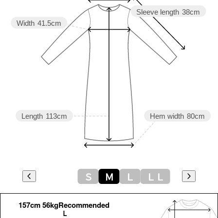
Sleeve length
38cm
Width
41.5cm
Length
113cm
Hem width
80cm
Ｓ
Ｍ
Ｌ
ＬＬ
157cm 56kgRecommended
Ｌ