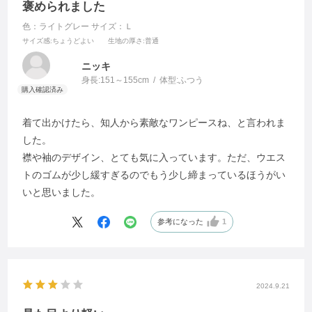
褒められました
色：ライトグレー
サイズ：Ｌ
サイズ感
:ちょうどよい
生地の厚さ
:普通
ニッキ
身長:
151～155cm
体型:
ふつう
着て出かけたら、知人から素敵なワンピースね、と言われま
した。
襟や袖のデザイン、とても気に入っています。ただ、ウエス
トのゴムが少し緩すぎるのでもう少し締まっているほうがい
いと思いました。
参考になった
1
2024.9.21