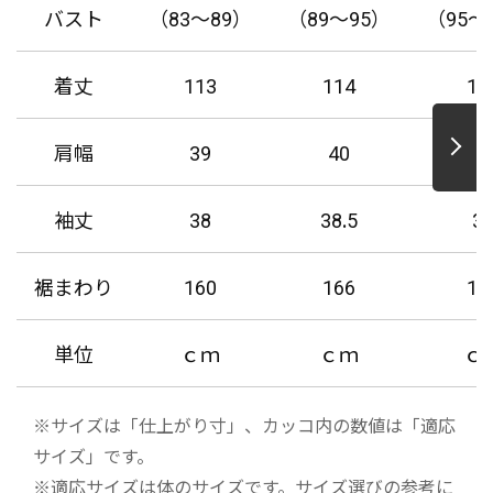
バスト
（83～89）
（89～95）
（95～
着丈
113
114
11
肩幅
39
40
4
袖丈
38
38.5
3
裾まわり
160
166
17
単位
ｃｍ
ｃｍ
ｃ
※サイズは「仕上がり寸」、カッコ内の数値は「適応
サイズ」です。
※適応サイズは体のサイズです。サイズ選びの参考に