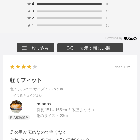
★
4
(1)
★
3
(0)
★
2
(0)
★
1
(0)
絞り込み
表示：新しい順
2026.1.27
軽くフィット
色：シルバー
サイズ：23.5ｃｍ
サイズ感
:ちょうどよい
misato
身長:
151～155cm
体型:
ふつう
靴のサイズ:
～23cm
足の甲が広めなので痛くなく
それでいて足を包み込む様なデザインで