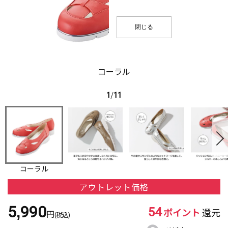
閉じる
コーラル
1
/
11
コーラル
アウトレット価格
54
5,990
ポイント
還元
円
(税込)