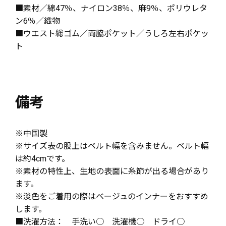
■素材／綿47％、ナイロン38％、麻9％、ポリウレタ
ン6％／織物
■ウエスト総ゴム／両脇ポケット／うしろ左右ポケッ
ト
備考
※中国製
※サイズ表の股上はベルト幅を含みません。ベルト幅
は約4cmです。
※素材の特性上、生地の表面に糸節が出る場合があり
ます。
※淡色をご着用の際はベージュのインナーをおすすめ
します。
■洗濯方法： 手洗い○ 洗濯機○ ドライ○