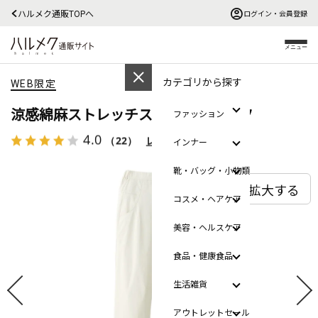
ハルメク通販TOPへ
ログイン・会員登録
メニュー
カテゴリから探す
WEB限定
涼感綿麻ストレッチストレートパンツ
ファッション
4.0
（22）
レビューを見る
インナー
靴・バッグ・小物類
拡大する
コスメ・ヘアケア
美容・ヘルスケア
食品・健康食品
生活雑貨
アウトレットセール