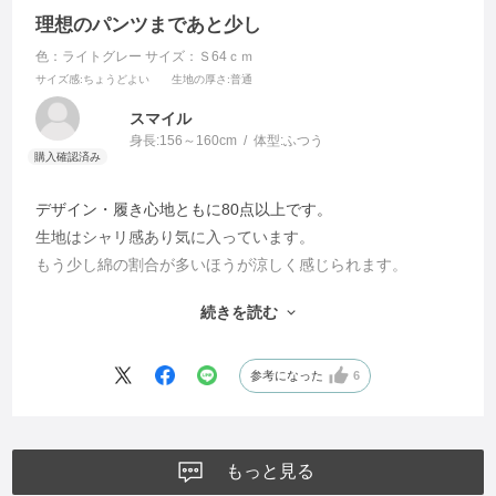
理想のパンツまであと少し
色：ライトグレー
サイズ：Ｓ64ｃｍ
サイズ感
:ちょうどよい
生地の厚さ
:普通
スマイル
身長:
156～160cm
体型:
ふつう
デザイン・履き心地ともに80点以上です。
生地はシャリ感あり気に入っています。
もう少し綿の割合が多いほうが涼しく感じられます。
あと化繊混紡でもいいのでナイロン以外の素材で
続きを読む
工夫していただくと嬉しいです。
涼しくアイロンも必要でなくこの猛暑を快適に過ごせる
素材を見つけてください。
参考になった
6
もっと見る