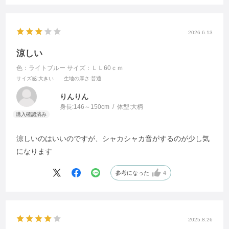
2026.6.13
涼しい
色：ライトブルー
サイズ：ＬＬ60ｃｍ
サイズ感
:大きい
生地の厚さ
:普通
りんりん
身長:
146～150cm
体型:
大柄
涼しいのはいいのですが、シャカシャカ音がするのが少し気
になります
参考になった
4
2025.8.26