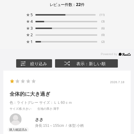
22
レビュー件数：
件
★
5
(11)
★
4
(3)
★
3
(6)
★
2
(0)
★
1
(2)
絞り込み
表示：新しい順
2026.7.18
全体的に大き過ぎ
色：ライトグレー
サイズ：ＬＬ60ｃｍ
サイズ感
:大きい
生地の厚さ
:薄手
ささ
身長:
151～155cm
体型:
小柄