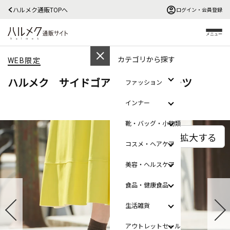
ハルメク通販TOPへ
ログイン・会員登録
メニュー
カテゴリから探す
WEB限定
ハルメク サイドゴアスニーカーブーツ
ファッション
インナー
靴・バッグ・小物類
拡大する
コスメ・ヘアケア
美容・ヘルスケア
食品・健康食品
生活雑貨
アウトレットセール