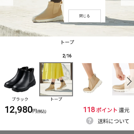
閉じる
トープ
2
/
16
ブラック
トープ
118
12,980
ポイント
還元
円
(税込)
送料について