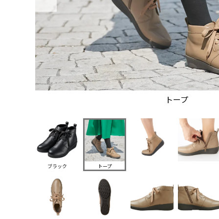
トープ
ブラック
トープ