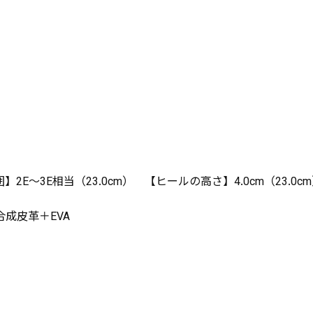
2E～3E相当（23.0cm） 【ヒールの高さ】4.0cm（23.0c
成皮革＋EVA