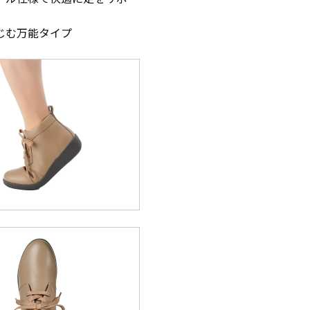
じむ万能タイプ