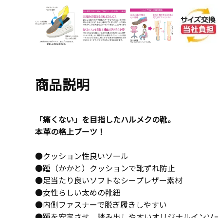
商品説明
「痛くない」を目指したハルメクの靴。
本革の格上ブーツ！
●クッション性良いソール
●踵（かかと）クッションで靴ずれ防止
●足当たり良いソフトなシープレザー素材
●女性らしい太めの靴紐
●内側ファスナーで脱ぎ履きしやすい
●踵を安定させ、踏み出しやすいオリジナルインソ