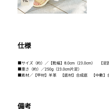
仕様
■サイズ（約）／【靴幅】8.0cm（23.0cm） 【足囲】
■重さ（約）／250g（23.0cm片足）
■素材／【甲材】羊革 【底材】合成底 【中敷】合
備考