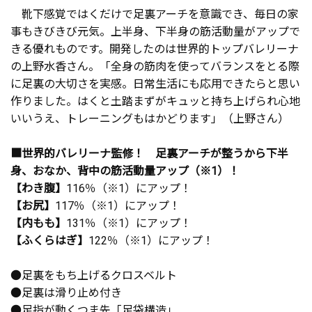
靴下感覚ではくだけで足裏アーチを意識でき、毎日の家
事もきびきび元気。上半身、下半身の筋活動量がアップで
きる優れものです。開発したのは世界的トップバレリーナ
の上野水香さん。「全身の筋肉を使ってバランスをとる際
に足裏の大切さを実感。日常生活にも応用できたらと思い
作りました。はくと土踏まずがキュッと持ち上げられ心地
いいうえ、トレーニングもはかどります」（上野さん）
■世界的バレリーナ監修！ 足裏アーチが整うから下半
身、おなか、背中の筋活動量アップ（※1）！
【わき腹】
116％（※1）にアップ！
【お尻】
117％（※1）にアップ！
【内もも】
131％（※1）にアップ！
【ふくらはぎ】
122％（※1）にアップ！
●足裏をもち上げるクロスベルト
●足裏は滑り止め付き
●足指が動くつま先「足袋構造」