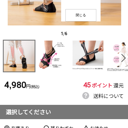
閉じる
1
/
6
45
4,980
ポイント
還元
円
(税込)
送料について
選択してください
在庫あり
残りわずか
お待たせ