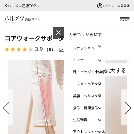
ハルメク通販TOPへ
ログイン・会員登録
メニュー
カテゴリから探す
コアウォークサポーター アジャスト
3.9
ファッション
（8）
レビューを見る
インナー
拡大する
靴・バッグ・小物類
コスメ・ヘアケア
美容・ヘルスケア
食品・健康食品
生活雑貨
アウトレットセール