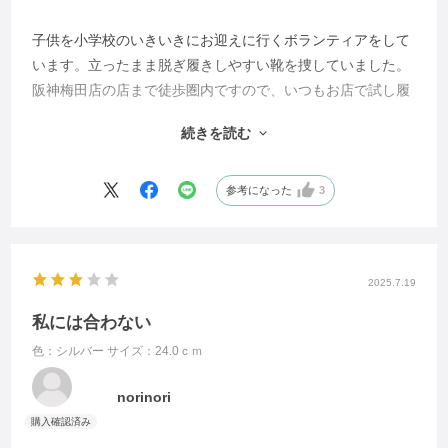
子供を小学校のいきいきにお迎えに行くボランティアをして
います。立ったまま脱ぎ履きしやすい靴を捜していました。
阪神梅田店の店まで徒歩圏内ですので、いつもお店で試し履
きをして買うのですが、この靴は店に出てなかったので、通
続きを読む
販で買いました。店で足のサイズを測ってもらったら、２
４．４㎝だったので、２４㎝の靴を買ったらピッタリでし
た。私は足の甲の幅が広くて、今まで買った時はピッタリで
参考になった
3
も、長く履くうちに足が痛くなる靴が多かったのですが、ハ
ルメクの靴はどれだけ履いても足が痛くなりません。数えた
らこれが７足目でした。靴は全部ハルメク靴になりそうで
2025.7.19
す。
私には合わない
色：シルバー
サイズ：24.0ｃｍ
norinori