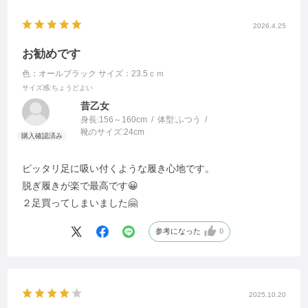
2026.4.25
お勧めです
色：オールブラック
サイズ：23.5ｃｍ
サイズ感
:ちょうどよい
昔乙女
身長:
156～160cm
体型:
ふつう
靴のサイズ:
24cm
ピッタリ足に吸い付くような履き心地です。
脱ぎ履きが楽で最高です😀
２足買ってしまいました🤗
参考になった
0
2025.10.20