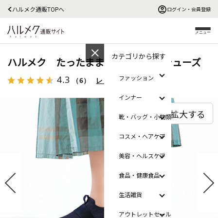
ハルメク通販TOPへ
ログイン・会員登録
メニュー
カテゴリから探す
ハルメク たったまま履けるニットシューズ
4.3
ファッション
（6）
レビューを見る
インナー
拡大する
靴・バッグ・小物類
コスメ・ヘアケア
美容・ヘルスケア
食品・健康食品
生活雑貨
アウトレットセール