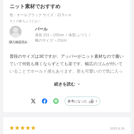
ニット素材でおすすめ
色：オールブラック
サイズ：22.5ｃｍ
サイズ感
:ちょうどよい
パール
身長:
151～155cm
体型:
ふつう
靴のサイズ:
～23cm
普段のサイズは3Eですが、アッパーがニット素材なので履い
ていて何処も痛くならずとても楽です。幅広のゴムが付いて
いることでホールド感もあります。形も可愛いので気に入っ
ていますが、アウトソールがあまり曲がらない様な気がしま
続きを読む
す。
その点だけが残念です。
参考になった
3
2025.9.26