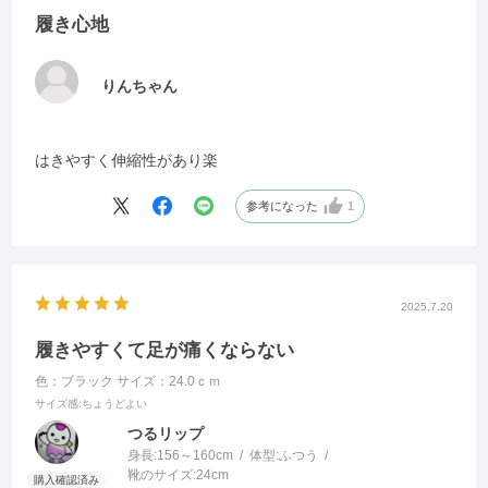
履き心地
りんちゃん
はきやすく伸縮性があり楽
参考になった
1
2025.7.20
履きやすくて足が痛くならない
色：ブラック
サイズ：24.0ｃｍ
サイズ感
:ちょうどよい
つるリップ
身長:
156～160cm
体型:
ふつう
靴のサイズ:
24cm