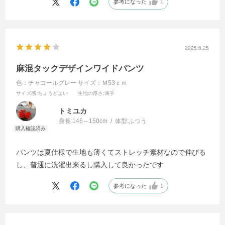
参考になった
1
2025.6.25
麻混タックデザインワイドパンツ
色：チャコールグレー
サイズ：Ｍ53ｃｍ
サイズ感
:ちょうどよい
生地の厚さ
:薄手
トミユカ
身長:
146～150cm
体型:
ふつう
パンツは夏仕様で生地も薄くてストレッチ素材なので伸びる
し、普通に洗濯出来るし購入して良かったです
参考になった
1