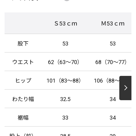
Ｓ53ｃｍ
Ｍ53ｃｍ
股下
53
53
ウエスト
62（63～70）
68（70～77）
ヒップ
101（83～88）
106（88～93）
わたり幅
32.5
34
裾幅
33
34
股上（前）
28.5
29