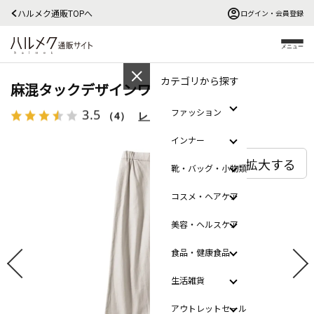
ハルメク通販TOPへ
ログイン・会員登録
メニュー
カテゴリから探す
麻混タックデザインワイドパンツ
3.5
ファッション
（4）
レビューを見る
インナー
拡大する
靴・バッグ・小物類
コスメ・ヘアケア
美容・ヘルスケア
食品・健康食品
生活雑貨
アウトレットセール