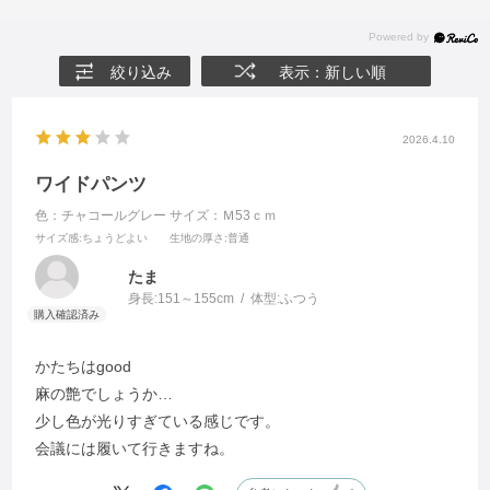
絞り込み
表示：新しい順
2026.4.10
ワイドパンツ
色：チャコールグレー
サイズ：Ｍ53ｃｍ
サイズ感
:ちょうどよい
生地の厚さ
:普通
たま
身長:
151～155cm
体型:
ふつう
かたちはgood
麻の艶でしょうか…
少し色が光りすぎている感じです。
会議には履いて行きますね。