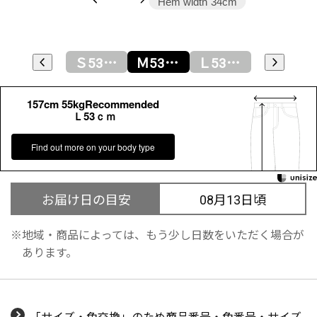
Hem width
34cm
Ｓ53ｃｍ
Ｍ53ｃｍ
Ｌ53ｃｍ
ＬＬ53ｃｍ
157cm 55kgRecommended
Ｌ53ｃｍ
Find out more on your body type
お届け日の目安
08月13日頃
地域・商品によっては、もう少し日数をいただく場合が
あります。
「サイズ・色交換」のため商品番号・色番号・サイズ