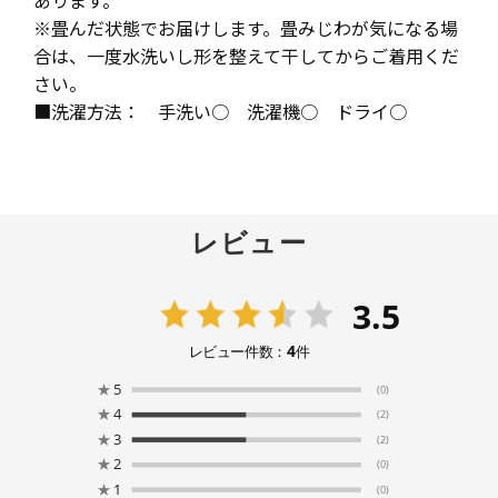
あります。
※畳んだ状態でお届けします。畳みじわが気になる場
合は、一度水洗いし形を整えて干してからご着用くだ
さい。
■洗濯方法： 手洗い○ 洗濯機○ ドライ○
レビュー
3.5
4
レビュー件数：
件
★
5
(0)
★
4
(2)
★
3
(2)
★
2
(0)
★
1
(0)