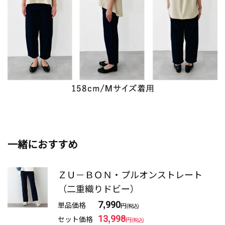
一緒におすすめ
ＺＵ－ＢＯＮ・プルオンストレート
（二重織りドビー）
単品価格
7,990
円
(税込)
セット価格
13,998
円
(税込)