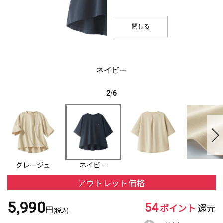
閉じる
ネイビー
2
/
6
グレージュ
ネイビー
アウトレット価格
54
5,990
ポイント
還元
円
(税込)