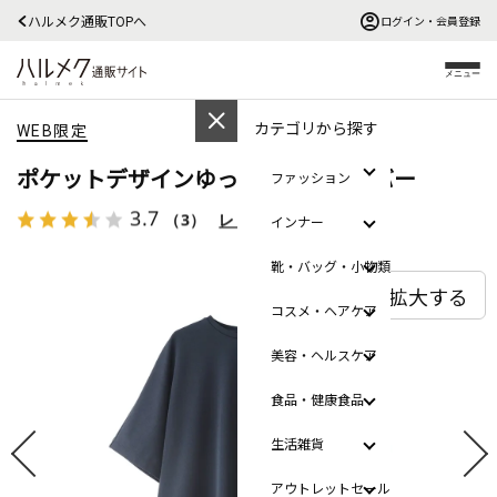
ハルメク通販TOPへ
ログイン・会員登録
メニュー
カテゴリから探す
WEB限定
ポケットデザインゆったりプルオーバー
ファッション
3.7
（3）
レビューを見る
インナー
靴・バッグ・小物類
拡大する
コスメ・ヘアケア
美容・ヘルスケア
食品・健康食品
生活雑貨
アウトレットセール