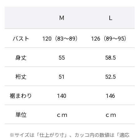
Ｍ
Ｌ
バスト
120（83～89）
126（89～95）
身丈
55
58.5
裄丈
51
52.5
裾まわり
140
146
単位
ｃｍ
ｃｍ
※サイズは「仕上がり寸」、カッコ内の数値は「適応