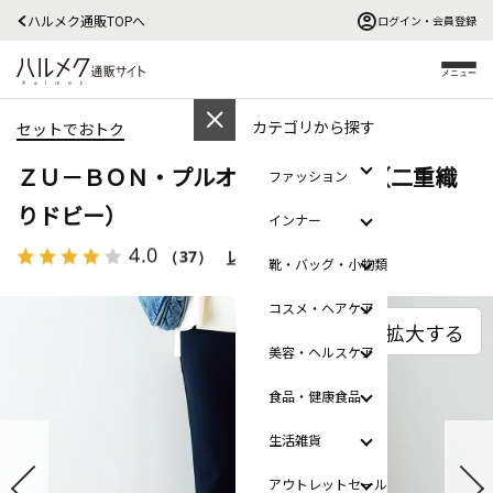
ハルメク通販TOPへ
ログイン・会員登録
メニュー
カテゴリから探す
セットでおトク
ＺＵ－ＢＯＮ・プルオンストレート（二重織
ファッション
りドビー）
インナー
4.0
（37）
レビューを見る
靴・バッグ・小物類
コスメ・ヘアケア
拡大する
美容・ヘルスケア
食品・健康食品
生活雑貨
アウトレットセール