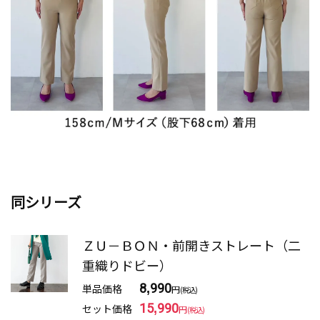
同シリーズ
ＺＵ－ＢＯＮ・前開きストレート（二
重織りドビー）
単品価格
8,990
円
(税込)
セット価格
15,990
円
(税込)