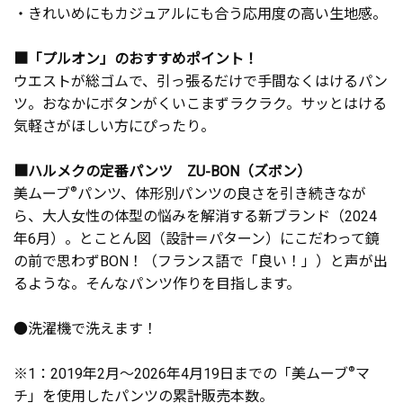
・きれいめにもカジュアルにも合う応用度の高い生地感。
■「プルオン」のおすすめポイント！
ウエストが総ゴムで、引っ張るだけで手間なくはけるパン
ツ。おなかにボタンがくいこまずラクラク。サッとはける
気軽さがほしい方にぴったり。
■ハルメクの定番パンツ ZU-BON（ズボン）
美ムーブ
®
パンツ、体形別パンツの良さを引き続きなが
ら、大人女性の体型の悩みを解消する新ブランド（2024
年6月）。とことん図（設計＝パターン）にこだわって鏡
の前で思わずBON！（フランス語で「良い！」）と声が出
るような。そんなパンツ作りを目指します。
●洗濯機で洗えます！
※1：2019年2月～2026年4月19日までの「美ムーブ
®
マ
チ」を使用したパンツの累計販売本数。