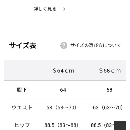
詳しく見る
サイズ表
サイズの選び方について
Ｓ64ｃｍ
Ｓ68ｃｍ
股下
64
68
ウエスト
63（63～70）
63（63～70）
ヒップ
88.5（83～88）
88.5（83～88）