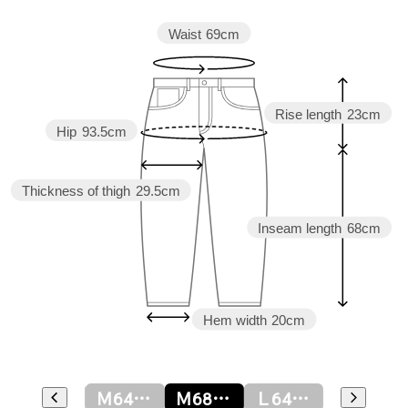
Waist
69cm
Rise length
23cm
Hip
93.5cm
Thickness of thigh
29.5cm
Inseam length
68cm
Hem width
20cm
Ｓ68ｃｍ
Ｍ64ｃｍ
Ｍ68ｃｍ
Ｌ64ｃｍ
Ｌ68ｃｍ