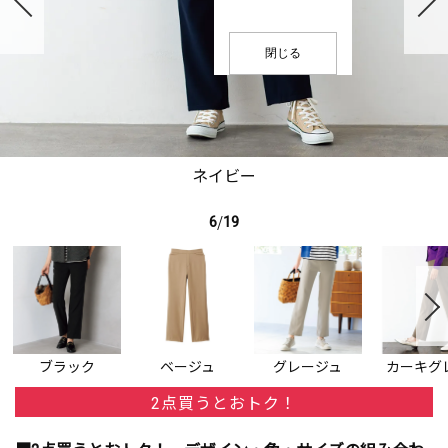
閉じる
ネイビー
6
/
19
ブラック
ベージュ
グレージュ
カーキグ
2点買うとおトク！