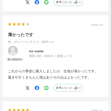
材を折り曲げ部分に挟むなどすれば、ある程度防ぐことは、
参考になった
4
可能かと、思います。
良い商品を提供されているので、更に固定ファンを増やす為
2026.4.25
にも、検討されたら、いかがでしょうか。
薄かったです
色：グレージュ
サイズ：Ｍ68ｃｍ
no name
身長:
156～160cm
体型:
ふつう
これからの季節に購入しましたが、生地が薄かったです。
履きやすくきちんと感はありその点はよかったです。
参考になった
0
2026.4.21