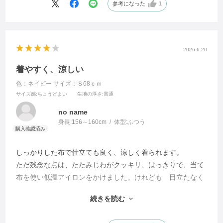
気に入ったものが通年購入できるのも
参考になった
1
うれしいです
2026.6.20
着やすく、涼しい
色：ネイビー
サイズ：Ｓ68ｃｍ
サイズ感
:ちょうどよい
生地の厚さ
:普通
no name
身長:
156～160cm
体型:
ふつう
しっかりした布で仕立ても良く、涼しく着られます。
ただ残念な点は、たたみじわがクッキリ、はっきりで、当て
布を使い低温アイロンをかけました。けれども 目立たなく
なるには、かなり時間がかかりました。
続きを読む
発送前、包装の段階で
手間は掛かると思いますが、畳む際には柔らかいクッション