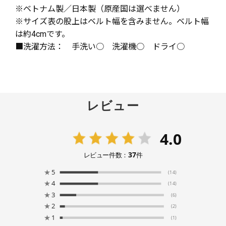
※ベトナム製／日本製（原産国は選べません）
※サイズ表の股上はベルト幅を含みません。ベルト幅
は約4cmです。
■洗濯方法： 手洗い○ 洗濯機○ ドライ○
レビュー
4.0
37
レビュー件数：
件
★
5
(14)
★
4
(14)
★
3
(6)
★
2
(2)
★
1
(1)