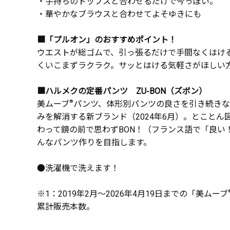
・手持ちのトップスと合わせるだけで今っぽい。
・華やかなブラウスと合わせてよそゆきにも
■「プルオン」のおすすめポイント！
ウエストが総ゴムで、引っ張るだけで手間なくはけ
くいこまずラクラク。サッとはける気軽さがほしい
■ハルメクの定番パンツ ZU-BON（ズボン）
美ムーブ
®
パンツ、体形別パンツの良さを引き続きな
みを解消する新ブランド（2024年6月）。とこと
わって鏡の前で思わずBON！（フランス語で「良い
んなパンツ作りを目指します。
●洗濯機で洗えます！
※1：2019年2月～2026年4月19日までの「美ムーブ
累計販売本数。