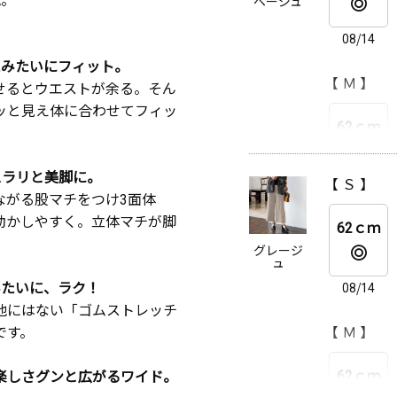
ベージュ
62ｃｍ
08/14
たみたいにフィット。
【 Ｍ 】
08/14
せるとウエストが余る。そん
ッと見え体に合わせてフィッ
62ｃｍ
【 ＬＬ 】
62ｃｍ
スラリと美脚に。
【 Ｓ 】
08/14
ながる股マチをつけ3面体
動かしやすく。立体マチが脚
62ｃｍ
【 Ｌ 】
08/14
。
グレージ
ュ
62ｃｍ
みたいに、ラク！
08/14
他にはない「ゴムストレッチ
です。
【 Ｍ 】
08/14
62ｃｍ
楽しさグンと広がるワイド。
【 ＬＬ 】