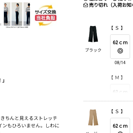
売り切れ（入荷お知
【 Ｓ 】
62ｃｍ
ブラック
08/14
【 Ｍ 】
！」
62ｃｍ
【 Ｓ 】
08/14
きちんと見えるストレッチ
インもひろいません。しわに
62ｃｍ
【 Ｌ 】
地。