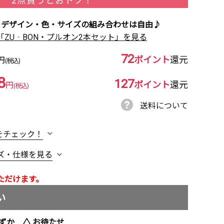
 デザイン・色・サイズの組み合わせは自由♪
「ZU‐BON・プルオン2本セット」を見る
72
ポイント
還元
円
(税込)
8
127
ポイント
還元
円
(税込)
カーキグレー
送料について
をチェック！
ズ・仕様を見る
ただけます。
い
ずか
お待たせ