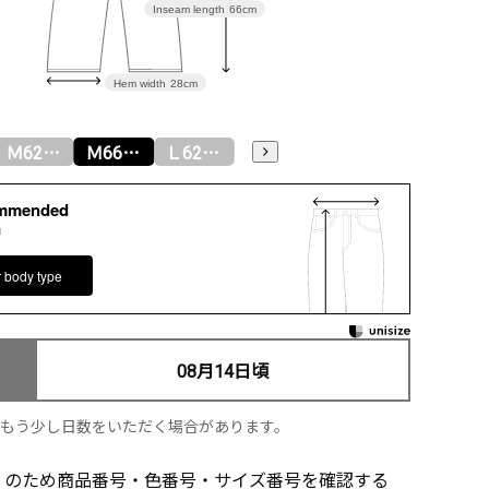
Inseam length
66cm
08/14
Hem width
28cm
Ｍ62ｃｍ
Ｍ66ｃｍ
Ｌ62ｃｍ
Ｌ66ｃｍ
ＬＬ62ｃｍ
ＬＬ66ｃｍ
ommended
ｍ
r body type
08月14日頃
、もう少し日数をいただく場合があります。
」のため商品番号・色番号・サイズ番号を確認する