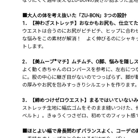
■大人の体を考え抜いた「ZU-BON」3つの設計
1．【神わざストレッチ】おなかもお尻も、仕立て
ウエストは合うのにお尻がピチピチ、ヒップに合わ
な悩みをこの素材が解消！ よく伸びるのにシャキ
トします。
2．【美ムーブ
®
マチ】ムチムチ、O脚、悩みを隠し
よく動く赤ちゃんのロンパースを参考に、左右につ
に。股の中心に継ぎ目がないのでつっぱらず、脚が
の厚みやお尻を包みすっきりシルエットを作ります
3．【締めつけゼロウエスト】まるではいていない
ストレッチ生地に幅広ゴムをそのまま縫いつけた、
ベルト」。きゅうくつさゼロ、初めてのフィット感
■ほとよい幅で身長問わずバランスよく、コーデの