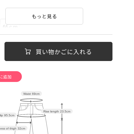
08/14
もっと見る
66ｃｍ
66ｃｍ
08/14
買い物かごに入れる
08/14
66ｃｍ
Waist
69cm
08/14
Rise length
23.5cm
ip
95.5cm
66ｃｍ
ess of thigh
32cm