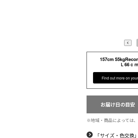
08/14
Ｓ62ｃｍ
Ｓ66ｃｍ
157cm 55kgRec
Ｌ66ｃ
Find out more on you
お届け日の目安
地域・商品によっては
「サイズ・色交換