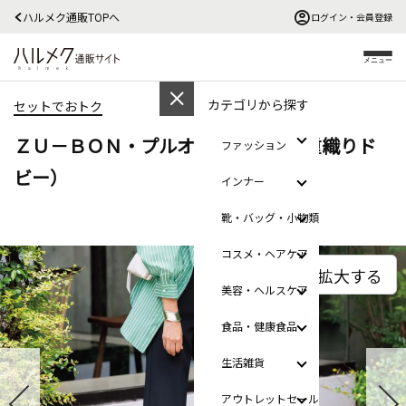
ハルメク通販TOPへ
ログイン・会員登録
メニュー
カテゴリから探す
セットでおトク
ＺＵ－ＢＯＮ・プルオンワイド（二重織りド
ファッション
ビー）
インナー
靴・バッグ・小物類
コスメ・ヘアケア
拡大する
美容・ヘルスケア
食品・健康食品
生活雑貨
アウトレットセール