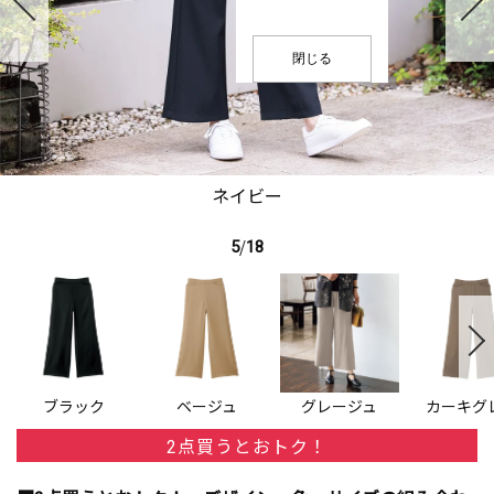
閉じる
ネイビー
5
/
18
ブラック
ベージュ
グレージュ
カーキグ
2点買うとおトク！