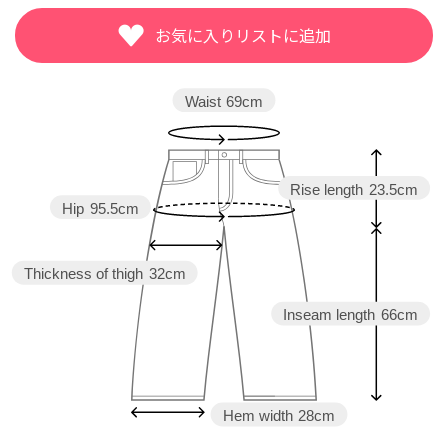
08/17
08/17
Waist
69cm
Rise length
23.5cm
Hip
95.5cm
Thickness of thigh
32cm
Inseam length
66cm
Hem width
28cm