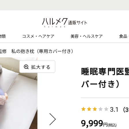
物類
コスメ・ヘアケア
美容・ヘルスケア
食品
監修 私の抱き枕（専用カバー付き）
拡大する
睡眠専門医
バー付き）
3.1
（3
9,999
円
(税込)