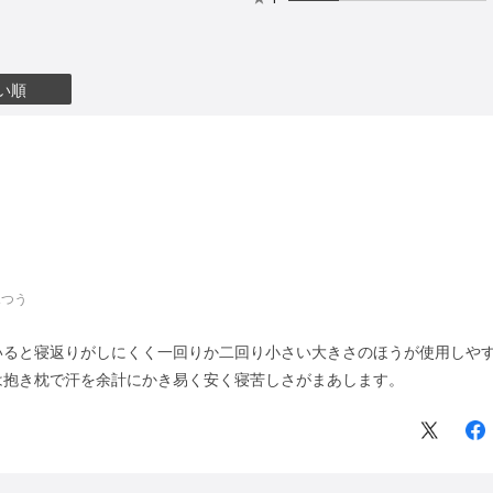
い順
ふつう
いると寝返りがしにくく一回りか二回り小さい大きさのほうが使用しや
は抱き枕で汗を余計にかき易く安く寝苦しさがまあします。