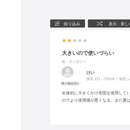
絞り込み
表示：新し
大きいので使いづらい
色：アイボリー
けい
身長:
151～155cm
体型:
全体的に大きくかけ布団を使用して
のでより使用感が悪くなる。また夏