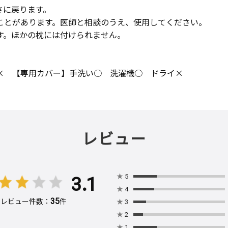
さに戻ります。
ことがあります。医師と相談のうえ、使用してください。
す。ほかの枕には付けられません。
× 【専用カバー】手洗い○ 洗濯機○ ドライ×
レビュー
3.1
★
5
★
4
35
レビュー件数：
件
★
3
★
2
★
1