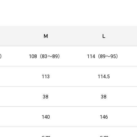
Ｍ
Ｌ
3）
108（83～89）
114（89～95）
113
114.5
38
38
140
146
ｃｍ
ｃｍ