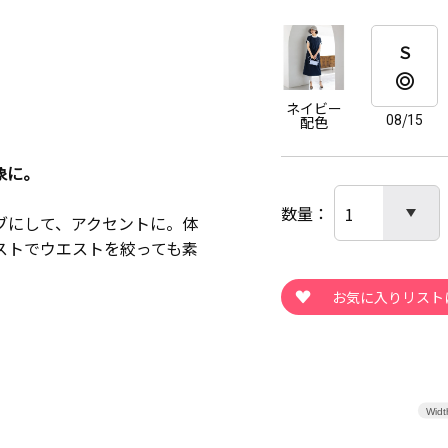
Ｓ
ネイビー
08/15
配色
象に。
数量
ブにして、アクセントに。体
ストでウエストを絞っても素
Widt