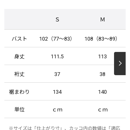
Ｓ
Ｍ
バスト
102（77～83）
108（83～89）
身丈
111.5
113
裄丈
37
38
裾まわり
134
140
単位
ｃｍ
ｃｍ
※サイズは「仕上がり寸」、カッコ内の数値は「適応