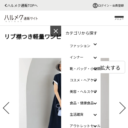
ハルメク通販TOPへ
ログイン・会員登録
メニュー
カテゴリから探す
リブ襟つき軽量ワンピース
ファッション
インナー
拡大する
靴・バッグ・小物類
コスメ・ヘアケア
美容・ヘルスケア
食品・健康食品
生活雑貨
アウトレットセール