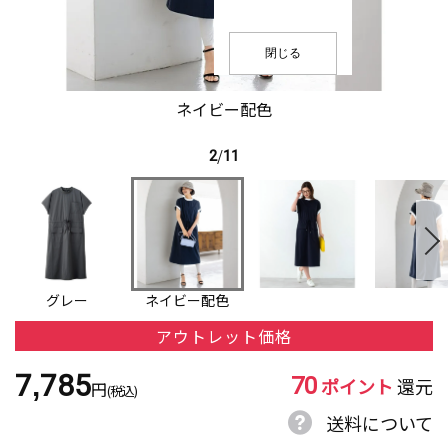
閉じる
ネイビー配色
2
/
11
グレー
ネイビー配色
アウトレット価格
70
7,785
ポイント
還元
円
(税込)
送料について