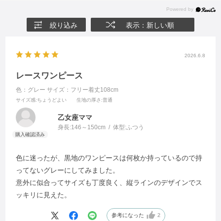
絞り込み
表示：新しい順
2026.6.8
レースワンピース
色：グレー
サイズ：フリー着丈108cm
サイズ感
:ちょうどよい
生地の厚さ
:普通
乙女座ママ
身長:
146～150cm
体型:
ふつう
色に迷ったが、黒地のワンピースは何枚か持っているので持
ってないグレーにしてみました。
意外に似合ってサイズも丁度良く、縦ラインのデザインでス
ッキリに見えた。
参考になった
2