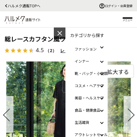
ハルメク通販TOPへ
ログイン・会員登録
メニュー
カテゴリから探す
総レースカフタン風ワンピース
4.5
ファッション
（2）
レビューを見る
インナー
拡大する
靴・バッグ・小物類
コスメ・ヘアケア
美容・ヘルスケア
食品・健康食品
生活雑貨
アウトレットセール