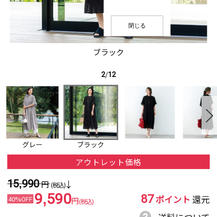
閉じる
ブラック
2
/
12
グレー
ブラック
アウトレット価格
15,990
円
(税込)
87
9,590
ポイント
還元
40%OFF
円
(税込)
送料について