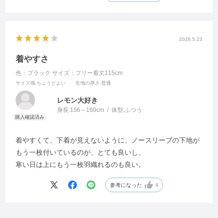
2026.5.23
着やすさ
色：ブラック
サイズ：フリー着丈115cm
サイズ感
:ちょうどよい
生地の厚さ
:普通
レモン大好き
身長:
156～160cm
体型:
ふつう
着やすくて、下着が見えないように、ノースリーブの下地が
もう一枚付いているのが、とても良いし、
寒い日は上にもう一枚羽織れるのも良い。
参考になった
4