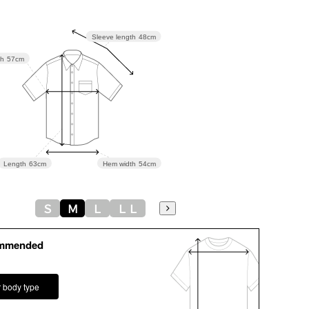
Sleeve length
48cm
th
57cm
Length
63cm
Hem width
54cm
Ｓ
Ｍ
Ｌ
ＬＬ
ommended
r body type