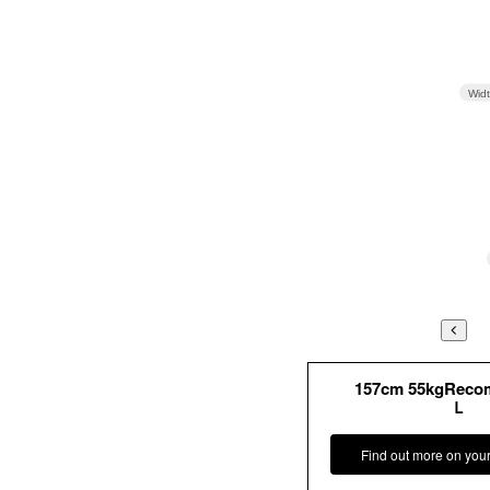
Wid
157cm 55kgRec
Ｌ
Find out more on you