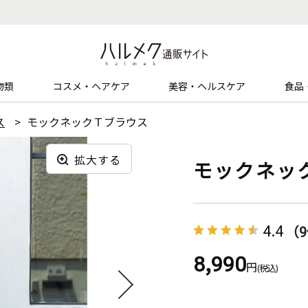
物類
コスメ・ヘアケア
美容・ヘルスケア
食品
ス
モックネックＴブラウス
拡大する
モックネッ
4.4
（
8,990
円
(税込)