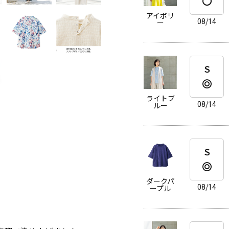
アイボリ
08/14
ー
Ｓ
ライトブ
08/14
ルー
Ｓ
。
ダークパ
08/14
ープル