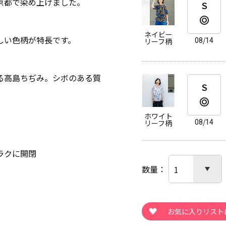
京都で染め上げました。
Ｓ
ネイビー
しい色柄が特長です。
08/14
リーフ柄
る高島ちぢみ。シボのある質
Ｓ
ホワイト
08/14
リーフ柄
ラクに開閉
数量