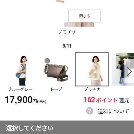
閉じる
プラチナ
3
/
11
ブルーグレー
トープ
プラチナ
162
17,900
ポイント
還元
円
(税込)
送料について
選択してください