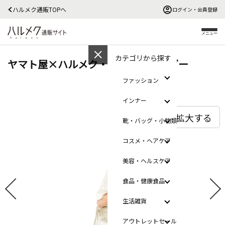
ハルメク通販TOPへ
ログイン・会員登録
メニュー
カテゴリから探す
ヤマト屋×ハルメク・タウンショルダー
ファッション
インナー
拡大する
靴・バッグ・小物類
コスメ・ヘアケア
美容・ヘルスケア
食品・健康食品
生活雑貨
アウトレットセール